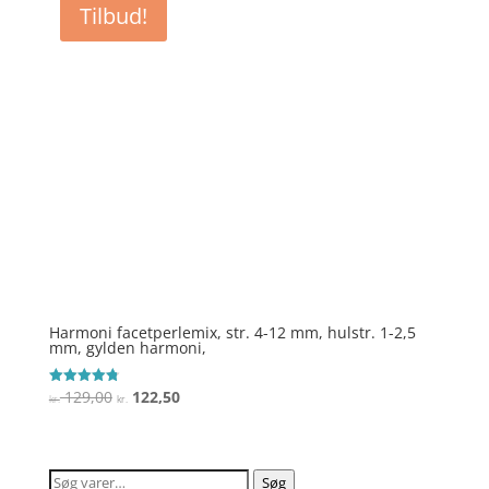
Tilbud!
kr. 129,00.
kr. 122,50.
Harmoni facetperlemix, str. 4-12 mm, hulstr. 1-2,5
mm, gylden harmoni,
Den
Den
129,00
122,50
Vurderet
kr.
kr.
4.8
oprindelige
aktuelle
ud af 5
pris
pris
var:
er:
Søg
Søg