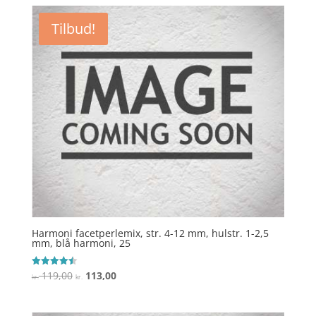
Tilbud!
Harmoni facetperlemix, str. 4-12 mm, hulstr. 1-2,5
mm, blå harmoni, 25
Den
Den
119,00
113,00
Vurderet
kr.
kr.
4.5
oprindelige
aktuelle
ud af 5
pris
pris