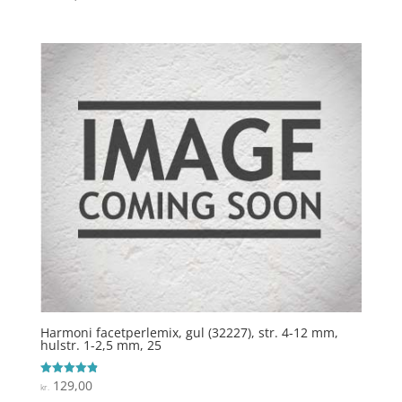
4.1
ud af 5
Harmoni facetperlemix, gul (32227), str. 4-12 mm,
hulstr. 1-2,5 mm, 25
129,00
Vurderet
kr.
4.9