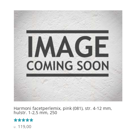
ud af 5
Harmoni facetperlemix, pink (081), str. 4-12 mm,
hulstr. 1-2,5 mm, 250
119,00
Vurderet
kr.
5
ud af 5