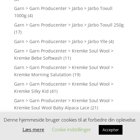
Garn > Garn Producenter > Järbo > Järbo Tovull
1000g
(4)
Garn > Garn Producenter > Järbo > Järbo Tovull 250g
(17)
Garn > Garn Producenter > Järbo > Järbo Ylle
(4)
Garn > Garn Producenter > Kremke Soul Wool >
Kremke Bebe Softwash
(11)
Garn > Garn Producenter > Kremke Soul Wool >
Kremke Morning Salutation
(19)
Garn > Garn Producenter > Kremke Soul Wool >
Kremke Silky Kid
(41)
Garn > Garn Producenter > Kremke Soul Wool >
Kremke Soul Wool Baby Alpaca Lace
(21)
Garn > Garn Producenter > Kremke Soul Wool >
Denne hjemmeside bruger cookies til at forbedre din oplevelse.
Kremke Soul Wool Baby Silk Fluffy
(21)
Læs mere
Cookie indstillinger
Accepter
Garn > Garn Producenter > Kremke Soul Wool >