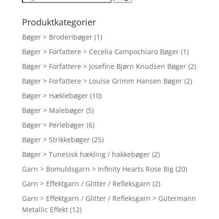
kr. 129,00.
kr. 122,50.
efter:
Produktkategorier
Bøger > Broderibøger
(1)
Bøger > Forfattere > Cecelia Campochiaro Bøger
(1)
Bøger > Forfattere > Josefine Bjørn Knudsen Bøger
(2)
Bøger > Forfattere > Louise Grimm Hansen Bøger
(2)
Bøger > Hæklebøger
(10)
Bøger > Malebøger
(5)
Bøger > Perlebøger
(6)
Bøger > Strikkebøger
(25)
Bøger > Tunesisk hækling / hakkebøger
(2)
Garn > Bomuldsgarn > Infinity Hearts Rose Big
(20)
Garn > Effektgarn / Glitter / Refleksgarn
(2)
Garn > Effektgarn / Glitter / Refleksgarn > Gütermann
Metallic Effekt
(12)