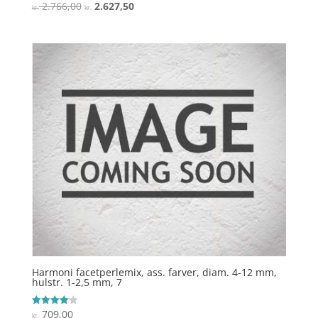
Den
Den
2.766,00
2.627,50
Vurderet
kr.
kr.
3.6
oprindelige
aktuelle
ud af 5
pris
pris
var:
er:
kr. 2.766,00.
kr. 2.627,50.
Harmoni facetperlemix, ass. farver, diam. 4-12 mm,
hulstr. 1-2,5 mm, 7
709,00
Vurderet
kr.