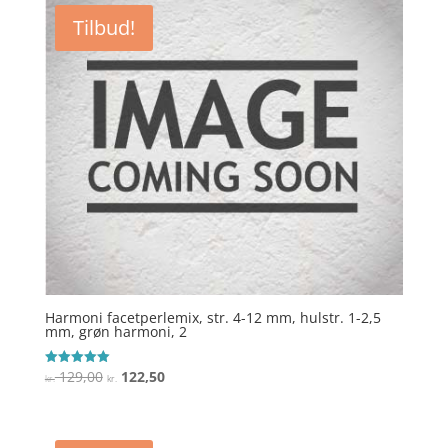
var:
er:
Tilbud!
kr. 119,00.
kr. 113,00.
Harmoni facetperlemix, str. 4-12 mm, hulstr. 1-2,5
mm, grøn harmoni, 2
Den
Den
129,00
122,50
Vurderet
kr.
kr.
5
oprindelige
aktuelle
ud af 5
pris
pris
var:
er: