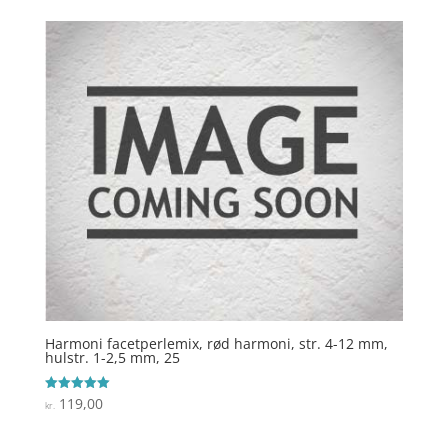
Harmoni facetperlemix, rød harmoni, str. 4-12 mm,
hulstr. 1-2,5 mm, 25
119,00
Vurderet
kr.
5
ud af 5