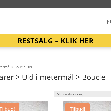
F
RESTSALG – KLIK HER
etermål > Boucle Uld
arer > Uld i metermål > Boucle
Tilbud!
Tilbud!