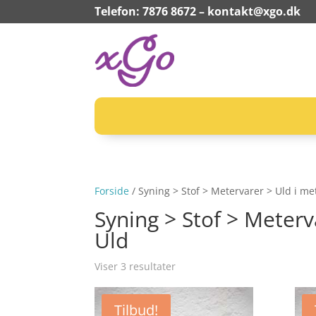
Telefon: 7876 8672 –
kontakt@xgo.dk
Forside
/ Syning > Stof > Metervarer > Uld i m
Syning > Stof > Meterv
Uld
Viser 3 resultater
Tilbud!