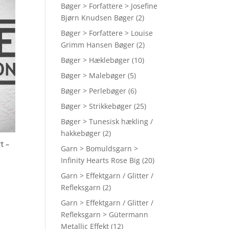
Bøger > Forfattere > Josefine
Bjørn Knudsen Bøger
(2)
Bøger > Forfattere > Louise
Grimm Hansen Bøger
(2)
Bøger > Hæklebøger
(10)
Bøger > Malebøger
(5)
Bøger > Perlebøger
(6)
Bøger > Strikkebøger
(25)
Bøger > Tunesisk hækling /
hakkebøger
(2)
t –
Garn > Bomuldsgarn >
Infinity Hearts Rose Big
(20)
Garn > Effektgarn / Glitter /
Refleksgarn
(2)
Garn > Effektgarn / Glitter /
Refleksgarn > Gütermann
Metallic Effekt
(12)