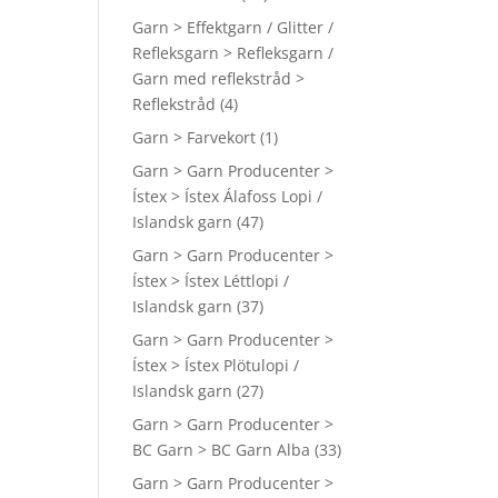
Garn > Effektgarn / Glitter /
Refleksgarn > Refleksgarn /
Garn med reflekstråd >
Reflekstråd
(4)
Garn > Farvekort
(1)
Garn > Garn Producenter >
Ístex > Ístex Álafoss Lopi /
Islandsk garn
(47)
Garn > Garn Producenter >
Ístex > Ístex Léttlopi /
Islandsk garn
(37)
Garn > Garn Producenter >
Ístex > Ístex Plötulopi /
Islandsk garn
(27)
Garn > Garn Producenter >
BC Garn > BC Garn Alba
(33)
Garn > Garn Producenter >