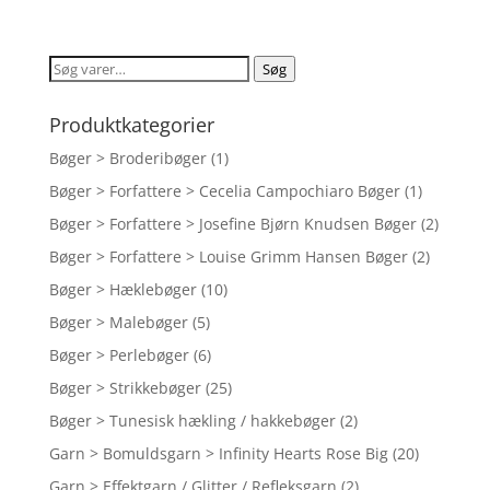
oprindelige
aktuelle
ud af 5
pris
pris
var:
er:
Søg
Søg
kr. 97,95.
kr. 93,00.
efter:
Produktkategorier
Bøger > Broderibøger
(1)
Bøger > Forfattere > Cecelia Campochiaro Bøger
(1)
Bøger > Forfattere > Josefine Bjørn Knudsen Bøger
(2)
Bøger > Forfattere > Louise Grimm Hansen Bøger
(2)
Bøger > Hæklebøger
(10)
Bøger > Malebøger
(5)
Bøger > Perlebøger
(6)
Bøger > Strikkebøger
(25)
Bøger > Tunesisk hækling / hakkebøger
(2)
Garn > Bomuldsgarn > Infinity Hearts Rose Big
(20)
Garn > Effektgarn / Glitter / Refleksgarn
(2)