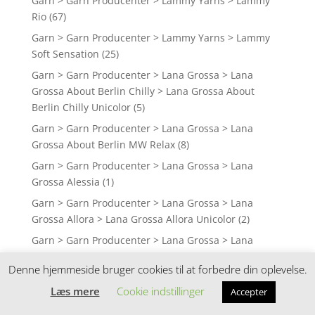
Garn > Garn Producenter > Lammy Yarns > Lammy
Rio
(67)
Garn > Garn Producenter > Lammy Yarns > Lammy
Soft Sensation
(25)
Garn > Garn Producenter > Lana Grossa > Lana
Grossa About Berlin Chilly > Lana Grossa About
Berlin Chilly Unicolor
(5)
Garn > Garn Producenter > Lana Grossa > Lana
Grossa About Berlin MW Relax
(8)
Garn > Garn Producenter > Lana Grossa > Lana
Grossa Alessia
(1)
Garn > Garn Producenter > Lana Grossa > Lana
Grossa Allora > Lana Grossa Allora Unicolor
(2)
Garn > Garn Producenter > Lana Grossa > Lana
Grossa Alpaca Moda
(2)
Denne hjemmeside bruger cookies til at forbedre din oplevelse.
Garn > Garn Producenter > Lana Grossa > Lana
Læs mere
Cookie indstillinger
Accepter
Grossa Alta Moda Cotolana > Lana Grossa Alta Moda
Cotolana Print
(1)