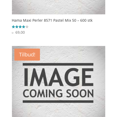
Hama Maxi Perler 8571 Pastel Mix 50 – 600 stk
69,00
Vurderet
kr.
4
ud af 5
Tilbud!