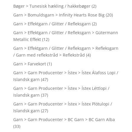
Bøger > Tunesisk hækling / hakkebøger
(2)
Garn > Bomuldsgarn > Infinity Hearts Rose Big
(20)
Garn > Effektgarn / Glitter / Refleksgarn
(2)
Garn > Effektgarn / Glitter / Refleksgarn > Gütermann
Metallic Effekt
(12)
Garn > Effektgarn / Glitter / Refleksgarn > Refleksgarn
/ Garn med reflekstråd > Reflekstråd
(4)
Garn > Farvekort
(1)
Garn > Garn Producenter > Ístex > Ístex Álafoss Lopi /
Islandsk garn
(47)
Garn > Garn Producenter > Ístex > Ístex Léttlopi /
Islandsk garn
(37)
Garn > Garn Producenter > Ístex > Ístex Plötulopi /
Islandsk garn
(27)
Garn > Garn Producenter > BC Garn > BC Garn Alba
(33)