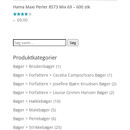
Hama Maxi Perler 8573 Mix 69 – 600 stk
69,00
Vurderet
kr.
3.8
ud af 5
Søg
Søg
efter:
Produktkategorier
Bøger > Broderibøger
(1)
Bøger > Forfattere > Cecelia Campochiaro Bøger
(1)
Bøger > Forfattere > Josefine Bjørn Knudsen Bøger
(2)
Bøger > Forfattere > Louise Grimm Hansen Bøger
(2)
Bøger > Hæklebøger
(10)
Bøger > Malebøger
(5)
Bøger > Perlebøger
(6)
Bøger > Strikkebøger
(25)