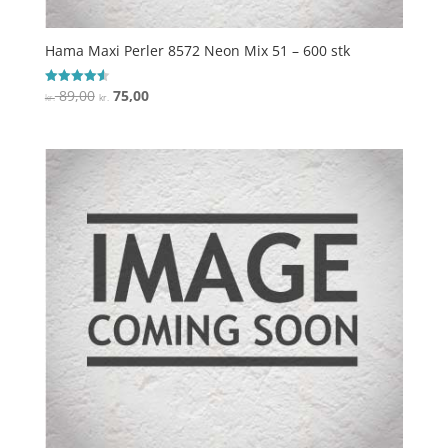
Hama Maxi Perler 8572 Neon Mix 51 – 600 stk
Den
Den
89,00
75,00
Vurderet
kr.
kr.
4.6
oprindelige
aktuelle
ud af 5
pris
pris
var:
er:
kr. 89,00.
kr. 75,00.