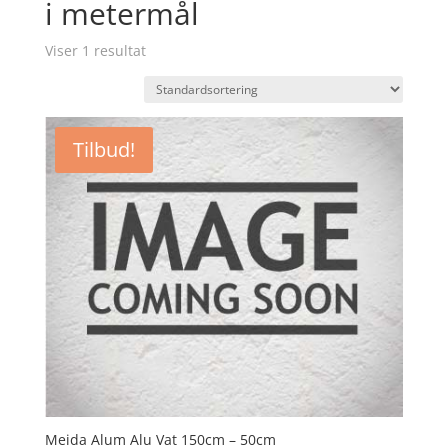
i metermål
Viser 1 resultat
Tilbud!
Meida Alum Alu Vat 150cm – 50cm