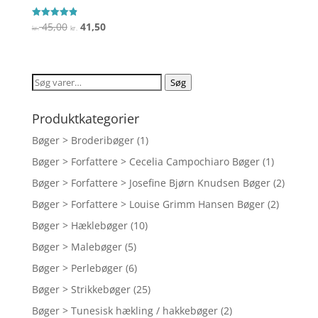
Den
Den
45,00
41,50
Vurderet
kr.
kr.
4.9
oprindelige
aktuelle
ud af 5
pris
pris
var:
er:
Søg
Søg
kr. 45,00.
kr. 41,50.
efter:
Produktkategorier
Bøger > Broderibøger
(1)
Bøger > Forfattere > Cecelia Campochiaro Bøger
(1)
Bøger > Forfattere > Josefine Bjørn Knudsen Bøger
(2)
Bøger > Forfattere > Louise Grimm Hansen Bøger
(2)
Bøger > Hæklebøger
(10)
Bøger > Malebøger
(5)
Bøger > Perlebøger
(6)
Bøger > Strikkebøger
(25)
Bøger > Tunesisk hækling / hakkebøger
(2)