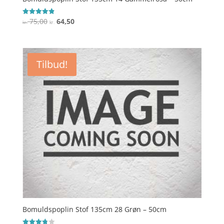
Den
Den
75,00
64,50
Vurderet
kr.
kr.
4.9
oprindelige
aktuelle
ud af 5
pris
pris
var:
er:
Tilbud!
kr. 75,00.
kr. 64,50.
Bomuldspoplin Stof 135cm 28 Grøn – 50cm