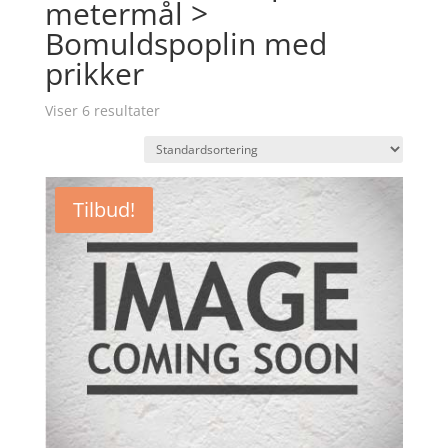
metermål >
Bomuldspoplin med
prikker
Viser 6 resultater
Tilbud!