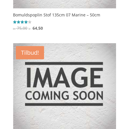
Bomuldspoplin Stof 135cm 07 Marine – 50cm
Den
Den
75,00
64,50
Vurderet
kr.
kr.
4.1
oprindelige
aktuelle
ud af 5
pris
pris
var:
er:
Tilbud!
kr. 75,00.
kr. 64,50.