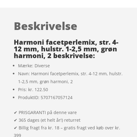
som
5
ud
af 5
baseret på
Beskrivelse
kundebedøm
melser
Harmoni facetperlemix, str. 4-
12 mm, hulstr. 1-2,5 mm, grøn
harmoni, 2 beskrivelse:
Mærke: Diverse
Navn: Harmoni facetperlemix, str. 4-12 mm, hulstr.
1-2,5 mm, grøn harmoni, 2
Pris: kr. 122.50
ProduktID: 5707167057124
✔ PRISGARANTI på denne vare
✔ 365 dages (et helt år!) returret
✔ Billig fragt fra kr. 18 – gratis fragt ved køb over kr.
399