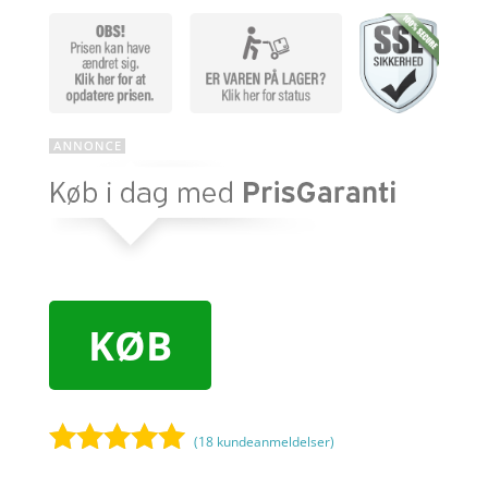
KØB
(
18
kundeanmeldelser)
Bedømt