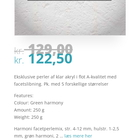
Den
129,00
kr.
oprindel
Den
122,50
pris
kr.
aktuelle
var:
pris
kr. 129,00
er:
Eksklusive perler af klar akryl i flot A-kvalitet med
kr. 122,50
facetslibning. Pk. med 5 forskellige størrelser
Features:
Colour: Green harmony
Amount: 250 g
Weight: 250 g
Harmoni facetperlemix, str. 4-12 mm, hulstr. 1-2,5
mm, grøn harmoni, 2 …
læs mere her