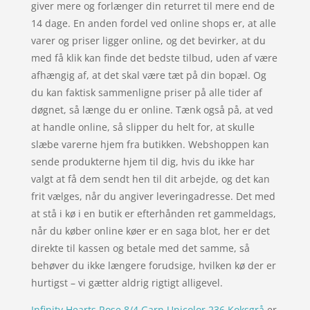
giver mere og forlænger din returret til mere end de
14 dage. En anden fordel ved online shops er, at alle
varer og priser ligger online, og det bevirker, at du
med få klik kan finde det bedste tilbud, uden af være
afhængig af, at det skal være tæt på din bopæl. Og
du kan faktisk sammenligne priser på alle tider af
døgnet, så længe du er online. Tænk også på, at ved
at handle online, så slipper du helt for, at skulle
slæbe varerne hjem fra butikken. Webshoppen kan
sende produkterne hjem til dig, hvis du ikke har
valgt at få dem sendt hen til dit arbejde, og det kan
frit vælges, når du angiver leveringadresse. Det med
at stå i kø i en butik er efterhånden ret gammeldags,
når du køber online køer er en saga blot, her er det
direkte til kassen og betale med det samme, så
behøver du ikke længere forudsige, hvilken kø der er
hurtigst – vi gætter aldrig rigtigt alligevel.
Infinity Hearts Rose 8/4 Garn Unicolor 236 Koksgrå
er