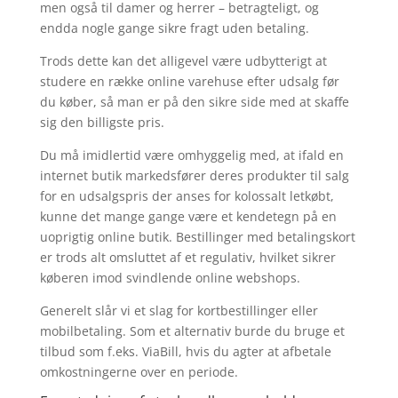
men også til damer og herrer – betragteligt, og
endda nogle gange sikre fragt uden betaling.
Trods dette kan det alligevel være udbytterigt at
studere en række online varehuse efter udsalg før
du køber, så man er på den sikre side med at skaffe
sig den billigste pris.
Du må imidlertid være omhyggelig med, at ifald en
internet butik markedsfører deres produkter til salg
for en udsalgspris der anses for kolossalt letkøbt,
kunne det mange gange være et kendetegn på en
uoprigtig online butik. Bestillinger med betalingskort
er trods alt omsluttet af et regulativ, hvilket sikrer
køberen imod svindlende online webshops.
Generelt slår vi et slag for kortbestillinger eller
mobilbetaling. Som et alternativ burde du bruge et
tilbud som f.eks. ViaBill, hvis du agter at afbetale
omkostningerne over en periode.