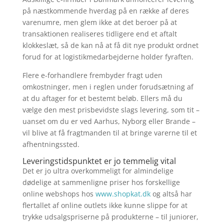
på næstkommende hverdag på en række af deres
varenumre, men glem ikke at det beroer på at
transaktionen realiseres tidligere end et aftalt
klokkeslæt, så de kan nå at få dit nye produkt ordnet
forud for at logistikmedarbejderne holder fyraften.
Flere e-forhandlere frembyder fragt uden
omkostninger, men i reglen under forudsætning af
at du aftager for et bestemt beløb. Ellers må du
vælge den mest prisbevidste slags levering, som tit –
uanset om du er ved Aarhus, Nyborg eller Brande –
vil blive at få fragtmanden til at bringe varerne til et
afhentningssted.
Leveringstidspunktet er jo temmelig vital
Det er jo ultra overkommeligt for almindelige
dødelige at sammenligne priser hos forskellige
online webshops hos
www.shopkat.dk
og altså har
flertallet af online outlets ikke kunne slippe for at
trykke udsalgspriserne på produkterne – til juniorer,