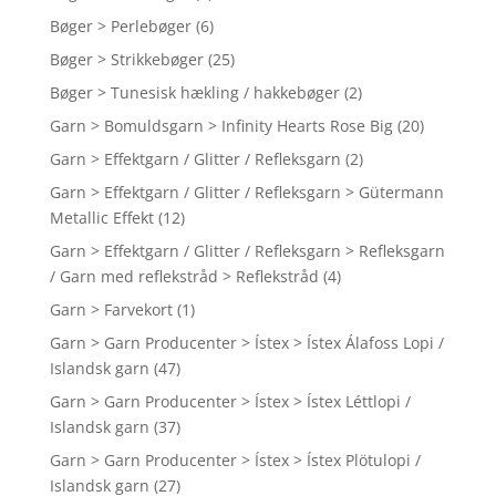
Bøger > Perlebøger
(6)
Bøger > Strikkebøger
(25)
Bøger > Tunesisk hækling / hakkebøger
(2)
Garn > Bomuldsgarn > Infinity Hearts Rose Big
(20)
Garn > Effektgarn / Glitter / Refleksgarn
(2)
Garn > Effektgarn / Glitter / Refleksgarn > Gütermann
Metallic Effekt
(12)
Garn > Effektgarn / Glitter / Refleksgarn > Refleksgarn
/ Garn med reflekstråd > Reflekstråd
(4)
Garn > Farvekort
(1)
Garn > Garn Producenter > Ístex > Ístex Álafoss Lopi /
Islandsk garn
(47)
Garn > Garn Producenter > Ístex > Ístex Léttlopi /
Islandsk garn
(37)
Garn > Garn Producenter > Ístex > Ístex Plötulopi /
Islandsk garn
(27)