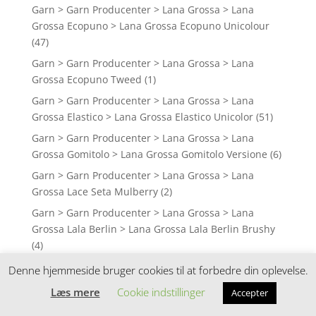
Garn > Garn Producenter > Lana Grossa > Lana
Grossa Ecopuno > Lana Grossa Ecopuno Unicolour
(47)
Garn > Garn Producenter > Lana Grossa > Lana
Grossa Ecopuno Tweed
(1)
Garn > Garn Producenter > Lana Grossa > Lana
Grossa Elastico > Lana Grossa Elastico Unicolor
(51)
Garn > Garn Producenter > Lana Grossa > Lana
Grossa Gomitolo > Lana Grossa Gomitolo Versione
(6)
Garn > Garn Producenter > Lana Grossa > Lana
Grossa Lace Seta Mulberry
(2)
Garn > Garn Producenter > Lana Grossa > Lana
Grossa Lala Berlin > Lana Grossa Lala Berlin Brushy
(4)
Garn > Garn Producenter > Lana Grossa > Lana
Denne hjemmeside bruger cookies til at forbedre din oplevelse.
Grossa Lala Berlin > Lana Grossa Lala Berlin
Læs mere
Cookie indstillinger
Accepter
Harmony
(1)