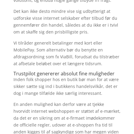
voldsomt, og endda nogle gange tilbyde fri fragt.
Det kan ikke desto mindre vise sig udbytterigt at
udforske visse internet selskaber efter tilbud før du
gennemfører din handel, således at du ikke er i tvivl
om at skaffe sig den prisbilligste pris.
Vi tilråder generelt betalinger med kort eller
MobilePay. Som alternativ bør du benytte en
afdragsordning som fx ViaBill, forudsat du tilstræber
at afbetale beløbet over et længere tidsrum.
Trustpilot genererer absolut fine muligheder
Inden folk shopper hos en butik bør man for at være
sikker sætte sig ind i butikkens handelsvilkår, det er
dog i mange tilfælde ikke særlig interessant.
En anden mulighed kan derfor være at tjekke
hvorvidt internet webshoppen er støttet af e-mærket,
da det er en sikring om at e-firmaet imødekommer
de officielle regler, udover at e-shoppen fra tid til
anden kigges til af sagkyndige som har megen viden