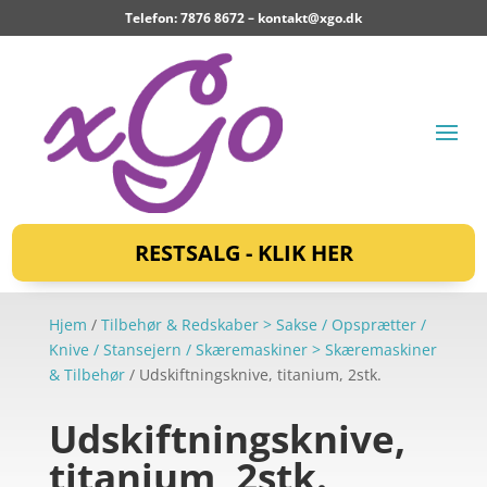
Telefon: 7876 8672 –
kontakt@xgo.dk
RESTSALG - KLIK HER
Hjem
/
Tilbehør & Redskaber > Sakse / Opsprætter /
Knive / Stansejern / Skæremaskiner > Skæremaskiner
& Tilbehør
/ Udskiftningsknive, titanium, 2stk.
Udskiftningsknive,
titanium, 2stk.