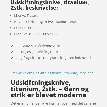
ømmels
Udskiftningsknive, titanium,
er
2stk. beskrivelse:
Mærke: Fiskars
Navn: Udskiftningsknive, titanium, 2stk.
Pris: kr. 99.50
ProduktID: 3359000057406
✔ PRISGARANTI på denne vare
✔ 365 dages (et helt år!) returret
✔ Billig fragt fra kr. 18 – gratis fragt ved køb over kr.
399
Læs mere om Udskiftningsknive, titanium, 2stk. her
.
Udskiftningsknive,
titanium, 2stk. – Garn og
strik er blevet moderne
Det er en dille, der ikke lige går over med det samme