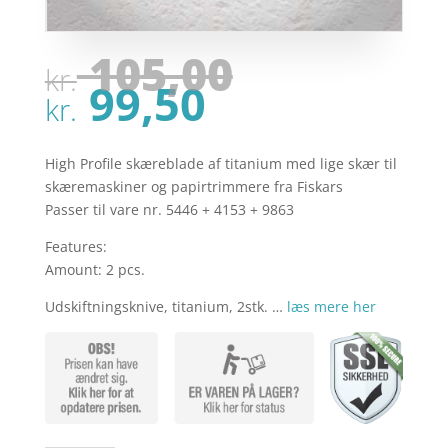
Den
105,00
kr.
oprindel
Den
99,50
pris
kr.
aktuelle
var:
pris
kr. 105,00
er:
High Profile skæreblade af titanium med lige skær til
kr. 99,50.
skæremaskiner og papirtrimmere fra Fiskars
Passer til vare nr. 5446 + 4153 + 9863
Features:
Amount: 2 pcs.
Udskiftningsknive, titanium, 2stk. …
læs mere her