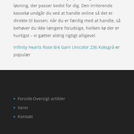
løsning, der passer bedst for dig. Den irriterende
kassekø undgår du ved at handle online så det er
direkte til kassen, når du er færdig med at handle, så
behøver du ikke længere forudsige, hvilken kø der er
hurtigst – vi gætter aldrig rigtigt alligevel.
Infinity Hearts Rose 8/4 Garn Unicolor 236 Koksgrå
er
populær
Forside
Oversigt artikler
Varer
Kontakt