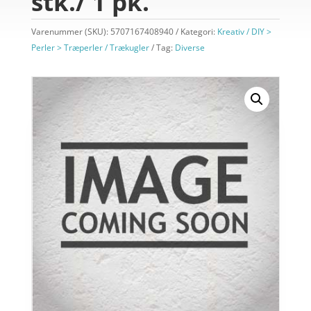
stk./ 1 pk.
Varenummer (SKU):
5707167408940
Kategori:
Kreativ / DIY >
Perler > Træperler / Trækugler
Tag:
Diverse