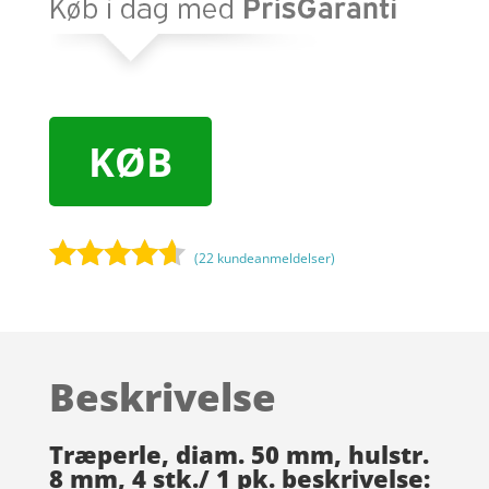
KØB
(
22
kundeanmeldelser)
Bedømt
som
4.5
ud af 5
baseret
Beskrivelse
på
kundebedø
mmelser
Træperle, diam. 50 mm, hulstr.
8 mm, 4 stk./ 1 pk. beskrivelse: