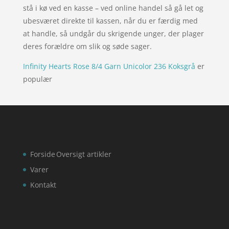
stå i kø ved en kasse – ved online handel så gå let og
ubesværet direkte til kassen, når du er færdig med
at handle, så undgår du skrigende unger, der plager
deres forældre om slik og søde sager.
Infinity Hearts Rose 8/4 Garn Unicolor 236 Koksgrå
er
populær
Forside
Oversigt artikler
Varer
Kontakt