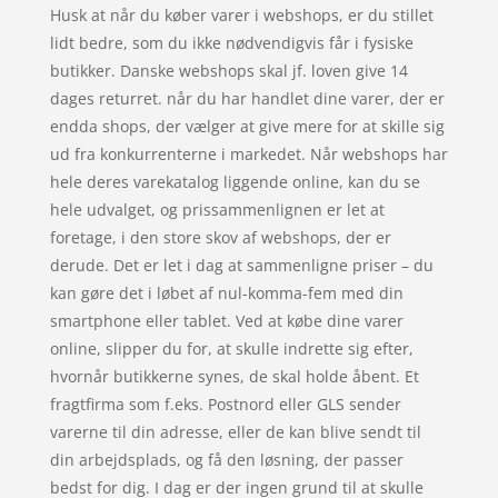
Husk at når du køber varer i webshops, er du stillet
lidt bedre, som du ikke nødvendigvis får i fysiske
butikker. Danske webshops skal jf. loven give 14
dages returret. når du har handlet dine varer, der er
endda shops, der vælger at give mere for at skille sig
ud fra konkurrenterne i markedet. Når webshops har
hele deres varekatalog liggende online, kan du se
hele udvalget, og prissammenlignen er let at
foretage, i den store skov af webshops, der er
derude. Det er let i dag at sammenligne priser – du
kan gøre det i løbet af nul-komma-fem med din
smartphone eller tablet. Ved at købe dine varer
online, slipper du for, at skulle indrette sig efter,
hvornår butikkerne synes, de skal holde åbent. Et
fragtfirma som f.eks. Postnord eller GLS sender
varerne til din adresse, eller de kan blive sendt til
din arbejdsplads, og få den løsning, der passer
bedst for dig. I dag er der ingen grund til at skulle