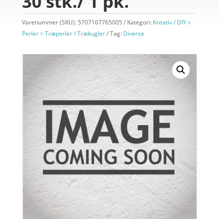
30 stk./ 1 pk.
Varenummer (SKU):
5707167765005
Kategori:
Kreativ / DIY >
Perler > Træperler / Trækugler
Tag:
Diverse