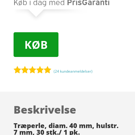
KØB
(
24
kundeanmeldelser)
Bedømt
som
5
ud
af 5
baseret på
Beskrivelse
kundebedøm
melser
Træperle, diam. 40 mm, hulstr.
7 mm, 30 stk./ 1 pk.