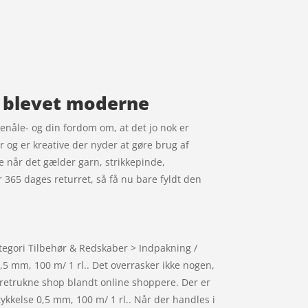
er blevet moderne
lenåle- og din fordom om, at det jo nok er
er og er kreative der nyder at gøre brug af
de når det gælder garn, strikkepinde,
r 365 dages returret, så få nu bare fyldt den
ategori Tilbehør & Redskaber > Indpakning /
5 mm, 100 m/ 1 rl.. Det overrasker ikke nogen,
oretrukne shop blandt online shoppere. Der er
tykkelse 0,5 mm, 100 m/ 1 rl.. Når der handles i