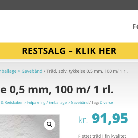
F
RESTSALG – KLIK HER
Emballage > Gavebånd
/ Tråd, sølv, tykkelse 0,5 mm, 100 m/ 1 rl.
se 0,5 mm, 100 m/ 1 rl.
r & Redskaber > Indpakning / Emballage > Gavebånd
Tag:
Diverse
91,95
kr.
Flettet tråd i fin kvalitet