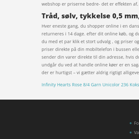
webshop er priserne bedre- det er effekten af
Tråd, sølv, tykkelse 0,5 mm
Hver eneste gang, du shopper online i en dansk
returneres i 14 dage. efter dit online køb, og 
du med et par klik et stort udvalg , og priser
priser direkte på din mobiltelefon i bussen el
sender din varer direkte til din adresse, hvis d
undgår du ved at handle online køer er en saga
der er hurtigst – vi gætter aldrig rigtigt alligeve
Infinity Hearts Rose 8/4 Garn Unicolor 236 Kok
Fo
Va