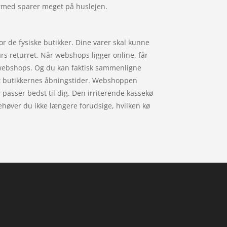
ermed sparer meget på huslejen.
r de fysiske butikker. Dine varer skal kunne
rs returret. Når webshops ligger online, får
ge webshops. Og du kan faktisk sammenligne
lagt butikkernes åbningstider. Webshoppen
r passer bedst til dig. Den irriterende kassekø
ehøver du ikke længere forudsige, hvilken kø