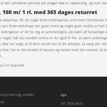
, at den attraktive adresse på strøget ikke er nødvendig, og man d
, 100 m/ 1 rl. med 365 dages returret
 webshop, får du nogle bedre betingelser, end loven foreskriver fo
du kan finde webshops der giver mere og nogle giver endda et helt å
 og betingelser er let for dig at sammenligne, på tværs af forskelli
ler toget. Når du handler online er du også fri for, at være under
u ikke har valgt at få dem sendt hen til dit arbejde, så vælg det, de
 blot, her er det direkte til kassen og betale med det samme, så b
l.
sgrå
er populær
rside
Oversigt artikler
xgo
rer
Tlf: 7876 8672