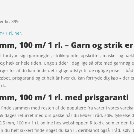
ver kr. 399
/ 1 rl. her
.
 mm, 100 m/ 1 rl. – Garn og strik 
 at fordybe sig i garnnøgler, strikkepinde, opskrifter, masker og hæk
er og hækler hele tiden. Unge sidder i dag lige så ofte med garnnøgl
ger for at du kan finde det rigtige udstyr til de rigtige priser – bå
købet, prisgaranti og et helt år hvor du kan fortryde dig køb – der e
rl..
 mm, 100 m/ 1 rl. med prisgaranti
du finde sammen med resten af de populære fra varer i vores varek
 dages returret med din pakke når du køber Tråd, sølv, tykkelse 0,
e 0,5 mm, 100 m/ 1 rl. online hos webshoppen Rito.dk, som er den f
 du helt sikkert finde noget du kan li, deriblandt også Tråd, sølv, 