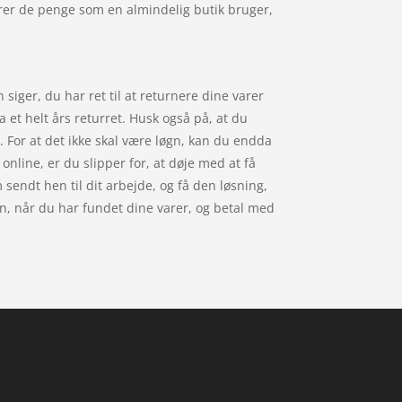
rer de penge som en almindelig butik bruger,
siger, du har ret til at returnere dine varer
 et helt års returret. Husk også på, at du
 For at det ikke skal være løgn, kan du endda
online, er du slipper for, at døje med at få
m sendt hen til dit arbejde, og få den løsning,
en, når du har fundet dine varer, og betal med