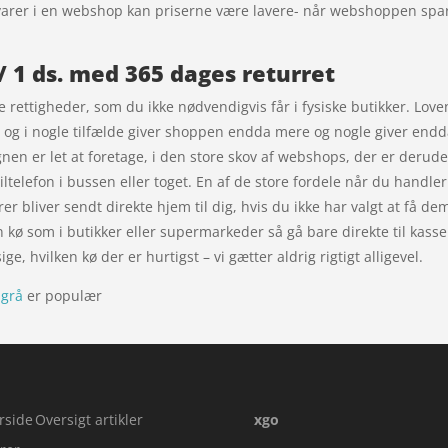
e varer i en webshop kan priserne være lavere- når webshoppen spa
/ 1 ds. med 365 dages returret
rettigheder, som du ikke nødvendigvis får i fysiske butikker. Loven 
, og i nogle tilfælde giver shoppen endda mere og nogle giver endda
n er let at foretage, i den store skov af webshops, der er derude.
elefon i bussen eller toget. En af de store fordele når du handler 
rer bliver sendt direkte hjem til dig, hvis du ikke har valgt at få de
 kø som i butikker eller supermarkeder så gå bare direkte til kass
 hvilken kø der er hurtigst – vi gætter aldrig rigtigt alligevel.
sgrå
er populær
rside
Oversigt artikler
xgo