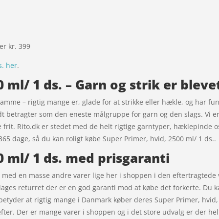
ver kr. 399
s. her
.
0 ml/ 1 ds. – Garn og strik er ble
 samme – rigtig mange er, glade for at strikke eller hækle, og har fu
ldt betragter som den eneste målgruppe for garn og den slags. Vi er
 frit. Rito.dk er stedet med de helt rigtige garntyper, hæklepinde os
365 dage, så du kan roligt købe Super Primer, hvid, 2500 ml/ 1 ds..
0 ml/ 1 ds. med prisgaranti
 med en masse andre varer lige her i shoppen i den eftertragtede 
 dages returret der er en god garanti mod at købe det forkerte. Du 
 betyder at rigtig mange i Danmark køber deres Super Primer, hvid,
fter. Der er mange varer i shoppen og i det store udvalg er der hel