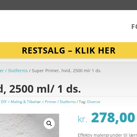
F
RESTSALG – KLIK HER
er / Slutfernis
/ Super Primer, hvid, 2500 ml/ 1 ds.
, 2500 ml/ 1 ds.
/ DIY > Maling & Tilbehør > Primer / Slutfernis
Tag:
Diverse
278,00
kr.
Effektiv malergrunder til læ