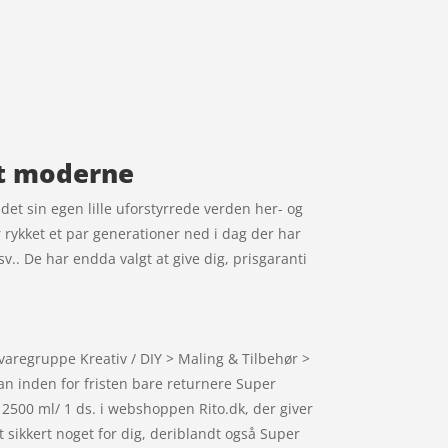
vet moderne
ndet sin egen lille uforstyrrede verden her- og
 rykket et par generationer ned i dag der har
v.. De har endda valgt at give dig, prisgaranti
varegruppe Kreativ / DIY > Maling & Tilbehør >
kan inden for fristen bare returnere Super
 2500 ml/ 1 ds. i webshoppen Rito.dk, der giver
t sikkert noget for dig, deriblandt også Super