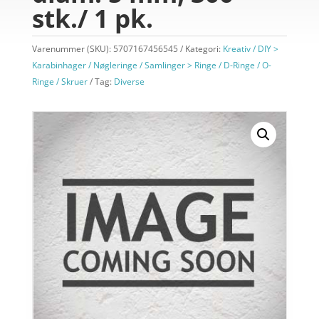
stk./ 1 pk.
Varenummer (SKU):
5707167456545
Kategori:
Kreativ / DIY >
Karabinhager / Nøgleringe / Samlinger > Ringe / D-Ringe / O-
Ringe / Skruer
Tag:
Diverse