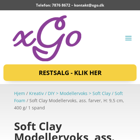
Telefon: 7876 8672 –
kontakt@xgo.dk
RESTSALG - KLIK HER
Hjem
/
Kreativ / DIY > Modellervoks > Soft Clay / Soft
Foam
/ Soft Clay Modellervoks, ass. farver, H: 9,5 cm,
400 g/ 1 spand
Soft Clay
Modellervoks, ass.