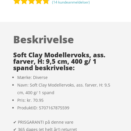
(
14
kundeanmeldelser)
Bedømt
som
4.6
ud af 5
baseret
Beskrivelse
på
kundebedø
mmelser
Soft Clay Modellervoks, ass.
farver, H: 9,5 cm, 400 g/ 1
spand beskrivelse:
Mærke: Diverse
Navn: Soft Clay Modellervoks, ass. farver, H: 9,5
cm, 400 g/ 1 spand
Pris: kr. 70.95
ProduktID: 5707167875599
✔ PRISGARANTI på denne vare
✔ 365 dages (et helt år!) returret