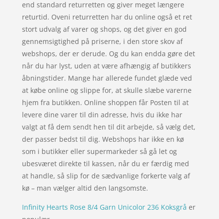
end standard returretten og giver meget længere
returtid. Oveni returretten har du online også et ret
stort udvalg af varer og shops, og det giver en god
gennemsigtighed på priserne, i den store skov af
webshops, der er derude. Og du kan endda gøre det
når du har lyst, uden at være afhængig af butikkers
åbningstider. Mange har allerede fundet glæde ved
at købe online og slippe for, at skulle slæbe varerne
hjem fra butikken. Online shoppen får Posten til at
levere dine varer til din adresse, hvis du ikke har
valgt at få dem sendt hen til dit arbejde, så vælg det,
der passer bedst til dig. Webshops har ikke en kø
som i butikker eller supermarkeder så gå let og
ubesværet direkte til kassen, når du er færdig med
at handle, så slip for de sædvanlige forkerte valg af
kø – man vælger altid den langsomste.
Infinity Hearts Rose 8/4 Garn Unicolor 236 Koksgrå
er