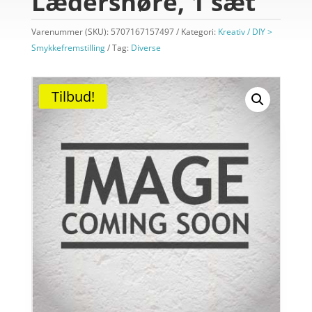
Lædersnøre, 1 sæt
Varenummer (SKU):
5707167157497
Kategori:
Kreativ / DIY >
Smykkefremstilling
Tag:
Diverse
Tilbud!