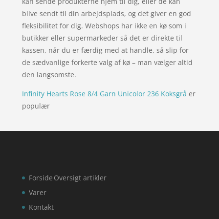
kan sende produkterne hjem til dig, eller de kan
blive sendt til din arbejdsplads, og det giver en god
fleksibilitet for dig. Webshops har ikke en kø som i
butikker eller supermarkeder så det er direkte til
kassen, når du er færdig med at handle, så slip for
de sædvanlige forkerte valg af kø – man vælger altid
den langsomste.
Infinity Hearts Rose 8/4 Garn Unicolor 236 Koksgrå
er
populær
Forside
Oversigt artikler
Varer
Kontakt