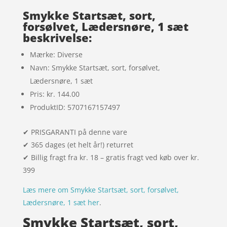
kundebedø
mmelser
Smykke Startsæt, sort,
forsølvet, Lædersnøre, 1 sæt
beskrivelse:
Mærke: Diverse
Navn: Smykke Startsæt, sort, forsølvet,
Lædersnøre, 1 sæt
Pris: kr. 144.00
ProduktID: 5707167157497
✔ PRISGARANTI på denne vare
✔ 365 dages (et helt år!) returret
✔ Billig fragt fra kr. 18 – gratis fragt ved køb over kr.
399
Læs mere om Smykke Startsæt, sort, forsølvet,
Lædersnøre, 1 sæt her
.
Smykke Startsæt, sort,