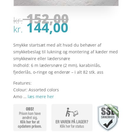
Den
152,00
kr.
oprindel
Den
144,00
pris
kr.
aktuelle
var:
pris
kr. 152,00
er:
Smykke startsæt med alt hvad du behøver af
kr. 144,00
smykkebeslag til lukning og montering af kæder med
smykkewire eller lædersnøre
Indhold: 6 m lædersnøre (2 mm), karabinlås,
fjederlås, o-ringe og enderør – i alt 82 stk. ass
Features:
Colour: Assorted colors
Amo …
læs mere her