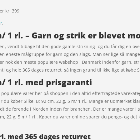
ver kr. 399
er
.
 m/ 1 rl. – Garn og strik er blevet 
 er , vendt tilbage til den gode gamle strikning- og du får dig en ov
den eneste målgruppe for garn og den slags. Man ser lige så mange 
k er nok den meste populære webshop i Danmark indenfor garn, stri
i og hele 365 dages returret, så ingen grund til ikke lige at købe Sil
m/ 1 rl. med prisgaranti
st populære varer her på shoppen i den altid eftertragtede varekatego
r du køber Silke, B: 92 cm, 22 g, 5 m/ 1 rl.. Mange er udmærket klar
ndt de førende i Norden inden for branchen. Der er mange varer i 
2 cm, 22 g, 5 m/ 1 rl.. Køber du varer online sparer du penge- og de
 rl. med 365 dages returret