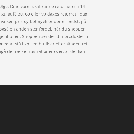
ølge. Dine varer skal kunne returneres i 14
t, at få 30, 60 eller 90 dages returret i dag.
vilken pris og betingelser der er bedst, på
r også en anden stor fordel, når du shopper
ge til bilen. Shoppen sender din produkter til
 med at stå i kø i en butik er efterhånden ret
gå de trælse frustrationer over, at det kan