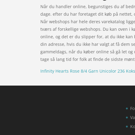
Når du handler online, begunstiges du af bedre
dage. efter du har foretaget dit køb på nettet, 
Når webshops har hele deres varekatalog liggen
tværs af forskellige webshops. Du kan oven i k
online, og det er du slipper for, at du ikke ka
din adresse, hvis du ikke har valgt at få dem sen
gammeldags, når du køber online så gå let og u
tage så lang tid for folk at finde de sidste møn
Infinity Hearts Rose 8/4 Garn Unicolor 236 Kok
Fo
Va
Ko