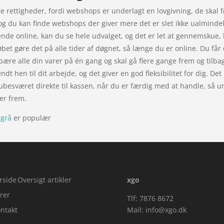
 rettigheder, fordi webshops er underlagt en lovgivning, de skal f
og du kan finde webshops der giver mere det er slet ikke ualmindelig
de online, kan du se hele udvalget, og det er let at gennemskue, h
øbet gøre det på alle tider af døgnet, så længe du er online. Du få
n bære alle din varer på én gang og skal gå flere gange frem og tilba
dt hen til dit arbejde, og det giver en god fleksibilitet for dig. Det
besværet direkte til kassen, når du er færdig med at handle, så un
ter frem.
sgrå
er populær
rside
Oversigt artikler
xgo
rer
Tlf: 7876 8672
ntakt
Mail:
info@xgo.dk