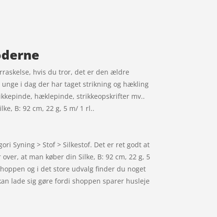
moderne
erraskelse, hvis du tror, det er den ældre
unge i dag der har taget strikning og hækling
kkepinde, hæklepinde, strikkeopskrifter mv..
ke, B: 92 cm, 22 g, 5 m/ 1 rl..
ri Syning > Stof > Silkestof. Det er ret godt at
 over, at man køber din Silke, B: 92 cm, 22 g, 5
shoppen og i det store udvalg finder du noget
t kan lade sig gøre fordi shoppen sparer husleje