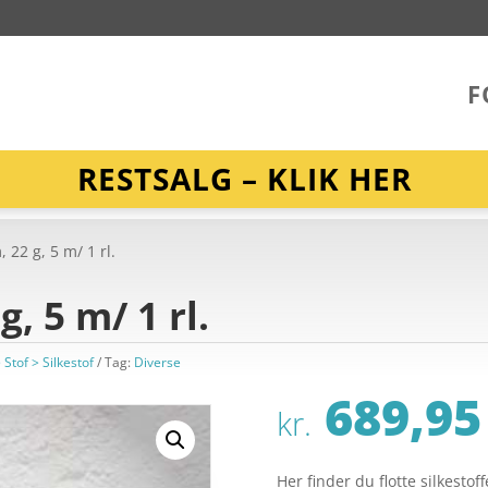
F
RESTSALG – KLIK HER
, 22 g, 5 m/ 1 rl.
g, 5 m/ 1 rl.
 Stof > Silkestof
Tag:
Diverse
689,95
kr.
Her finder du flotte silkestof