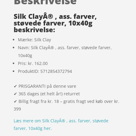
Beskrivelse
melser
Silk ClayÂ® , ass. farver,
støvede farver, 10x40g
beskrivelse:
Mærke: Silk Clay
Navn: Silk ClayÂ® , ass. farver, støvede farver,
10x40g
Pris: kr. 162.00
ProduktID: 5712854372794
✔ PRISGARANTI på denne vare
✔ 365 dages (et helt år!) returret
✔ Billig fragt fra kr. 18 – gratis fragt ved køb over kr.
399
Læs mere om Silk ClayÂ® , ass. farver, støvede
farver, 10x40g her
.