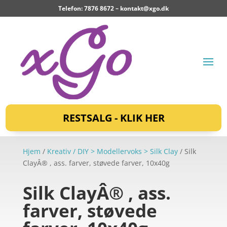
Telefon: 7876 8672 –
kontakt@xgo.dk
RESTSALG - KLIK HER
Hjem
/
Kreativ / DIY > Modellervoks > Silk Clay
/ Silk
ClayÂ® , ass. farver, støvede farver, 10x40g
Silk ClayÂ® , ass.
farver, støvede