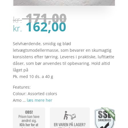
Den
171,00
kr.
oprindel
Den
162,00
pris
kr.
aktuelle
var:
pris
kr. 171,00
er:
Selvhærdende, smidig og blød
kr. 162,00
letvægtsmodellermasse, som bevarer en skumagtig
konsistens efter tørring. Leveres i praktiske, lufttætte
dåser, som bør anvendes til opbevaring. Hold altid
låget på
Pk. med 10 ds. a 40 g
Features:
Colour: Assorted colors
Amo …
læs mere her