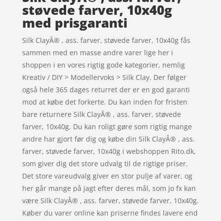
støvede farver, 10x40g
med prisgaranti
Silk ClayÂ® , ass. farver, støvede farver, 10x40g fås
sammen med en masse andre varer lige her i
shoppen i en vores rigtig gode kategorier, nemlig
Kreativ / DIY > Modellervoks > Silk Clay. Der følger
også hele 365 dages returret der er en god garanti
mod at købe det forkerte. Du kan inden for fristen
bare returnere Silk ClayÂ® , ass. farver, støvede
farver, 10x40g. Du kan roligt gøre som rigtig mange
andre har gjort før dig og købe din Silk ClayÂ® , ass.
farver, støvede farver, 10x40g i webshoppen Rito.dk,
som giver dig det store udvalg til de rigtige priser.
Det store vareudvalg giver en stor pulje af varer, og
her går mange på jagt efter deres mål, som jo fx kan
være Silk ClayÂ® , ass. farver, støvede farver, 10x40g.
Køber du varer online kan priserne findes lavere end