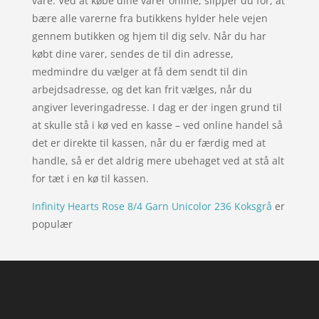
vare. Ved at købe dine varer online, slipper du for, at
bære alle varerne fra butikkens hylder hele vejen
gennem butikken og hjem til dig selv. Når du har
købt dine varer, sendes de til din adresse,
medmindre du vælger at få dem sendt til din
arbejdsadresse, og det kan frit vælges, når du
angiver leveringadresse. I dag er der ingen grund til
at skulle stå i kø ved en kasse – ved online handel så
det er direkte til kassen, når du er færdig med at
handle, så er det aldrig mere ubehaget ved at stå alt
for tæt i en kø til kassen.
Infinity Hearts Rose 8/4 Garn Unicolor 236 Koksgrå
er
populær