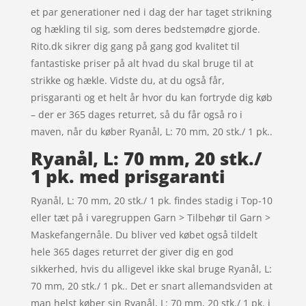
et par generationer ned i dag der har taget strikning
og hækling til sig, som deres bedstemødre gjorde.
Rito.dk sikrer dig gang på gang god kvalitet til
fantastiske priser på alt hvad du skal bruge til at
strikke og hækle. Vidste du, at du også får,
prisgaranti og et helt år hvor du kan fortryde dig køb
– der er 365 dages returret, så du får også ro i
maven, når du køber Ryanål, L: 70 mm, 20 stk./ 1 pk..
Ryanål, L: 70 mm, 20 stk./
1 pk. med prisgaranti
Ryanål, L: 70 mm, 20 stk./ 1 pk. findes stadig i Top-10
eller tæt på i varegruppen Garn > Tilbehør til Garn >
Maskefangernåle. Du bliver ved købet også tildelt
hele 365 dages returret der giver dig en god
sikkerhed, hvis du alligevel ikke skal bruge Ryanål, L:
70 mm, 20 stk./ 1 pk.. Det er snart allemandsviden at
man helst køber sin Ryanål, L: 70 mm, 20 stk./ 1 pk. i