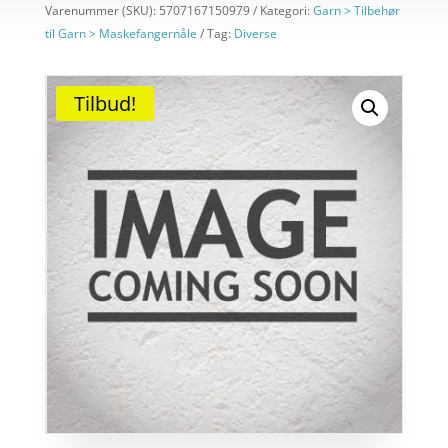
Varenummer (SKU):
5707167150979
Kategori:
Garn > Tilbehør
til Garn > Maskefangernåle
Tag:
Diverse
Tilbud!