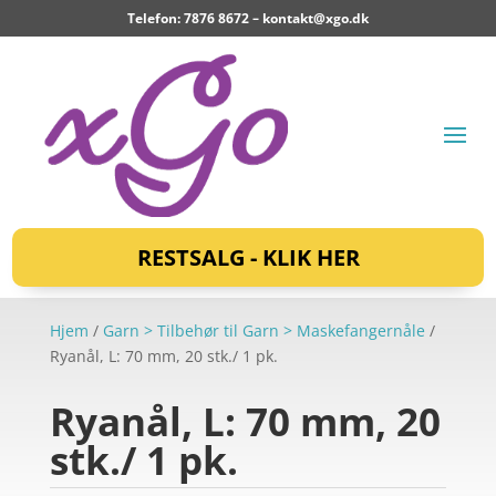
Telefon: 7876 8672 –
kontakt@xgo.dk
RESTSALG - KLIK HER
Hjem
/
Garn > Tilbehør til Garn > Maskefangernåle
/
Ryanål, L: 70 mm, 20 stk./ 1 pk.
Ryanål, L: 70 mm, 20
stk./ 1 pk.