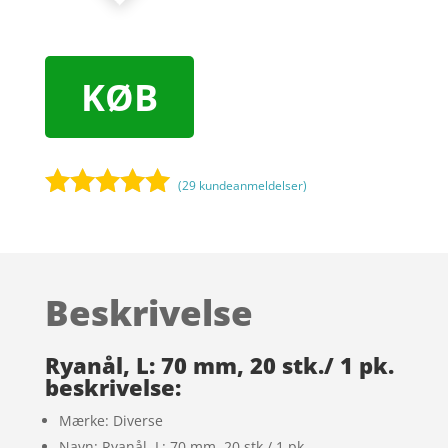
KØB
(
29
kundeanmeldelser)
Bedømt
som
5
ud
af 5
baseret på
Beskrivelse
kundebedøm
melser
Ryanål, L: 70 mm, 20 stk./ 1 pk.
beskrivelse:
Mærke: Diverse
Navn: Ryanål, L: 70 mm, 20 stk./ 1 pk.