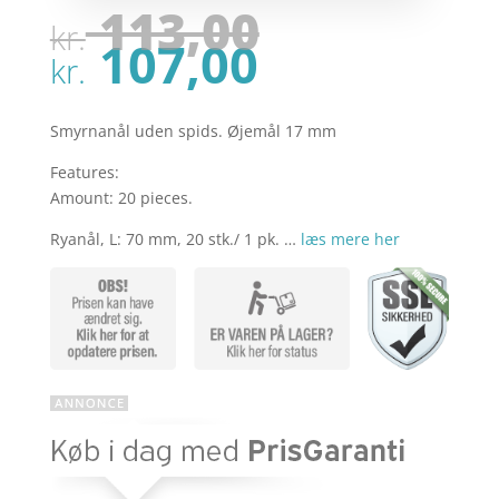
Den
113,00
kr.
oprindel
Den
107,00
pris
kr.
aktuelle
var:
pris
kr. 113,00
er:
Smyrnanål uden spids. Øjemål 17 mm
kr. 107,00
Features:
Amount: 20 pieces.
Ryanål, L: 70 mm, 20 stk./ 1 pk. …
læs mere her