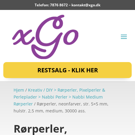
Telefon: 7876 8672 –
kontakt@xgo.dk
RESTSALG - KLIK HER
Hjem
/
Kreativ / DIY > Rørperler, Pixelperler &
Perleplader > Nabbi Perler > Nabbi Medium
Rørperler
/ Rørperler, neonfarver, str. 5×5 mm,
hulstr. 2,5 mm, medium, 30000 ass.
Rørperler,