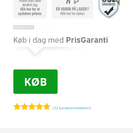
KØB
(
22
kundeanmeldelser)
Bedømt
som
4.6
ud af 5