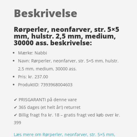
baseret
Beskrivelse
på
kundebedø
mmelser
Rørperler, neonfarver, str. 5×5
mm, hulstr. 2,5 mm, medium,
30000 ass. beskrivelse:
Mærke: Nabbi
Navn: Rørperler, neonfarver, str. 5×5 mm, hulstr.
2,5 mm, medium, 30000 ass.
Pris: kr. 237.00
ProduktID: 7393968004603
✔ PRISGARANTI på denne vare
✔ 365 dages (et helt år!) returret
✔ Billig fragt fra kr. 18 – gratis fragt ved køb over kr.
399
Læs mere om Rørperler, neonfarver, str. 5×5 mm,