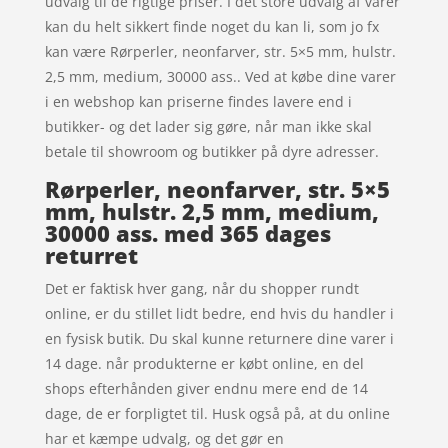
udvalg til de rigtige priser. I det store udvalg af varer
kan du helt sikkert finde noget du kan li, som jo fx
kan være Rørperler, neonfarver, str. 5×5 mm, hulstr.
2,5 mm, medium, 30000 ass.. Ved at købe dine varer
i en webshop kan priserne findes lavere end i
butikker- og det lader sig gøre, når man ikke skal
betale til showroom og butikker på dyre adresser.
Rørperler, neonfarver, str. 5×5
mm, hulstr. 2,5 mm, medium,
30000 ass. med 365 dages
returret
Det er faktisk hver gang, når du shopper rundt
online, er du stillet lidt bedre, end hvis du handler i
en fysisk butik. Du skal kunne returnere dine varer i
14 dage. når produkterne er købt online, en del
shops efterhånden giver endnu mere end de 14
dage, de er forpligtet til. Husk også på, at du online
har et kæmpe udvalg, og det gør en