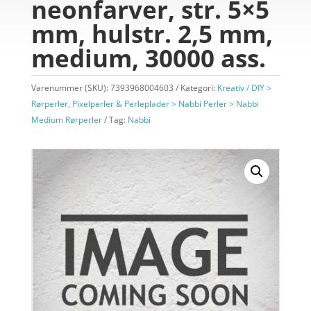
neonfarver, str. 5×5
mm, hulstr. 2,5 mm,
medium, 30000 ass.
Varenummer (SKU):
7393968004603
Kategori:
Kreativ / DIY >
Rørperler, Pixelperler & Perleplader > Nabbi Perler > Nabbi
Medium Rørperler
Tag:
Nabbi