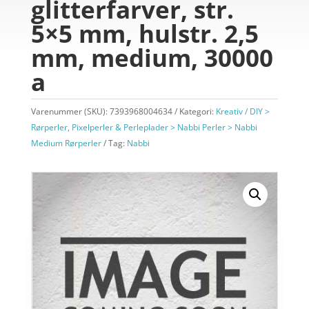
glitterfarver, str.
5×5 mm, hulstr. 2,5
mm, medium, 30000
a
Varenummer (SKU):
7393968004634
Kategori:
Kreativ / DIY >
Rørperler, Pixelperler & Perleplader > Nabbi Perler > Nabbi
Medium Rørperler
Tag:
Nabbi