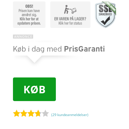
KØB
(
29
kundeanmeldelser)
Bedømt