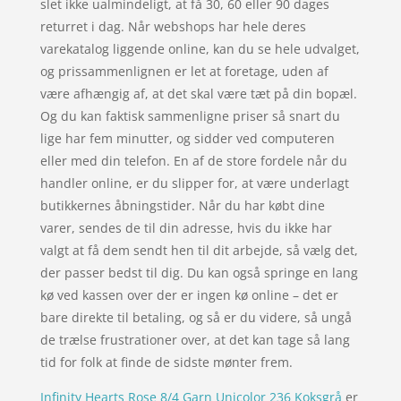
slet ikke ualmindeligt, at få 30, 60 eller 90 dages
returret i dag. Når webshops har hele deres
varekatalog liggende online, kan du se hele udvalget,
og prissammenlignen er let at foretage, uden af
være afhængig af, at det skal være tæt på din bopæl.
Og du kan faktisk sammenligne priser så snart du
lige har fem minutter, og sidder ved computeren
eller med din telefon. En af de store fordele når du
handler online, er du slipper for, at være underlagt
butikkernes åbningstider. Når du har købt dine
varer, sendes de til din adresse, hvis du ikke har
valgt at få dem sendt hen til dit arbejde, så vælg det,
der passer bedst til dig. Du kan også springe en lang
kø ved kassen over der er ingen kø online – det er
bare direkte til betaling, og så er du videre, så ungå
de trælse frustrationer over, at det kan tage så lang
tid for folk at finde de sidste mønter frem.
Infinity Hearts Rose 8/4 Garn Unicolor 236 Koksgrå
er