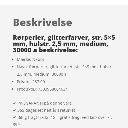
som
3.6
ud
af 5
Beskrivelse
baseret
på
kundebe
Rørperler, glitterfarver, str. 5×5
dømmel
mm, hulstr. 2,5 mm, medium,
30000 a beskrivelse:
ser
Mærke: Nabbi
Navn: Rørperler, glitterfarver, str. 5×5 mm, hulstr.
2,5 mm, medium, 30000 a
Pris: kr. 237.00
ProduktID: 7393968004634
✔ PRISGARANTI på denne vare
✔ 365 dages (et helt år!) returret
✔ Billig fragt fra kr. 18 – gratis fragt ved køb over kr.
399