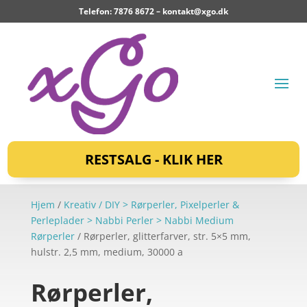
Telefon: 7876 8672 –
kontakt@xgo.dk
RESTSALG - KLIK HER
Hjem
/
Kreativ / DIY > Rørperler, Pixelperler &
Perleplader > Nabbi Perler > Nabbi Medium
Rørperler
/ Rørperler, glitterfarver, str. 5×5 mm,
hulstr. 2,5 mm, medium, 30000 a
Rørperler,