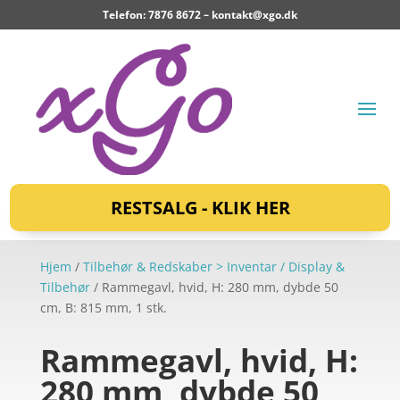
Telefon: 7876 8672 –
kontakt@xgo.dk
RESTSALG - KLIK HER
Hjem
/
Tilbehør & Redskaber > Inventar / Display &
Tilbehør
/ Rammegavl, hvid, H: 280 mm, dybde 50
cm, B: 815 mm, 1 stk.
Rammegavl, hvid, H:
280 mm, dybde 50