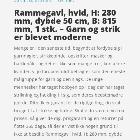
50 cm, B: 815 mm, 1 stk. her
.
Rammegavl, hvid, H: 280
mm, dybde 50 cm, B: 815
mm, 1 stk. – Garn og strik
er blevet moderne
Mange er i den seneste tid, begyndt at fordybe sig i
garnnøgler, strikkepinde, opskrifter, masker og
hæklenåle- og det er ikke som mange tror, kun ældre
kvinder, vi jo fordomsfuldt betragter som den eneste
målgruppe for garn og den slags. De unge
mennesker har taget hobbyen op i dag der har taget
strikning og hækling til sig, som deres bedstemødre
gjorde. Rito.dk er garant for de rigtige ting, du skal
bruge til at strikke og hækle. Skulle du være i tvivl om
prisen, så giver de dig, prisgaranti og en returret på
flotte 365 dage, så der er vist ikke nogen grund til
ikke at bestille Rammegavl, hvid, H: 280 mm, dybde