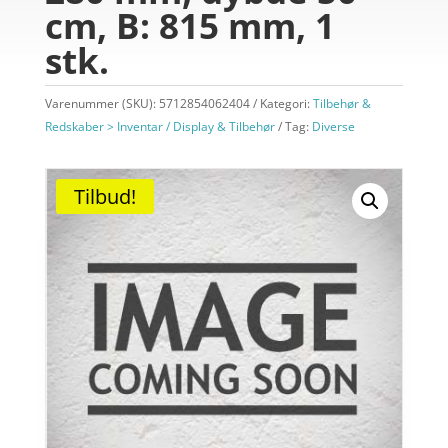
cm, B: 815 mm, 1
stk.
Varenummer (SKU):
5712854062404
Kategori:
Tilbehør &
Redskaber > Inventar / Display & Tilbehør
Tag:
Diverse
Tilbud!