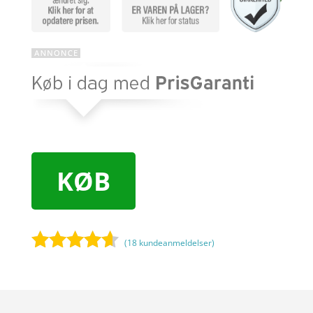
KØB
(
18
kundeanmeldelser)
Bedømt
som
4.5
ud af 5