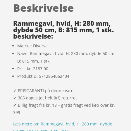
baseret
Beskrivelse
på
kundebedø
mmelser
Rammegavl, hvid, H: 280 mm,
dybde 50 cm, B: 815 mm, 1 stk.
beskrivelse:
Mærke: Diverse
Navn: Rammegavl, hvid, H: 280 mm, dybde 50 cm,
B: 815 mm, 1 stk.
Pris: kr. 2183.00
ProduktID: 5712854062404
✔ PRISGARANTI på denne vare
✔ 365 dages (et helt år!) returret
✔ Billig fragt fra kr. 18 – gratis fragt ved køb over kr.
399
Læs mere om Rammegavl, hvid, H: 280 mm, dybde