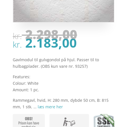
Den
2.298,00
kr.
oprinde
Den
2.183,00
pris
kr.
aktuell
var:
pris
kr. 2.29
er:
Gavlmodul til gulvgondol på hjul. Passer til to
kr. 2.18
hulbagplader. (OBS kun vare nr. 93257)
Features:
Colour: White
Amount: 1 pc.
Rammegavl, hvid, H: 280 mm, dybde 50 cm, B: 815
mm, 1 stk. …
læs mere her