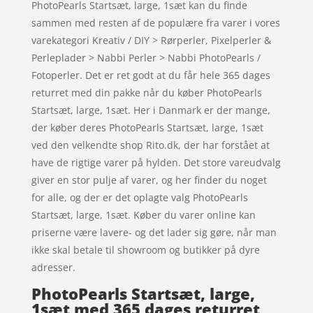
PhotoPearls Startsæt, large, 1sæt kan du finde
sammen med resten af de populære fra varer i vores
varekategori Kreativ / DIY > Rørperler, Pixelperler &
Perleplader > Nabbi Perler > Nabbi PhotoPearls /
Fotoperler. Det er ret godt at du får hele 365 dages
returret med din pakke når du køber PhotoPearls
Startsæt, large, 1sæt. Her i Danmark er der mange,
der køber deres PhotoPearls Startsæt, large, 1sæt
ved den velkendte shop Rito.dk, der har forstået at
have de rigtige varer på hylden. Det store vareudvalg
giver en stor pulje af varer, og her finder du noget
for alle, og der er det oplagte valg PhotoPearls
Startsæt, large, 1sæt. Køber du varer online kan
priserne være lavere- og det lader sig gøre, når man
ikke skal betale til showroom og butikker på dyre
adresser.
PhotoPearls Startsæt, large,
1sæt med 365 dages returret