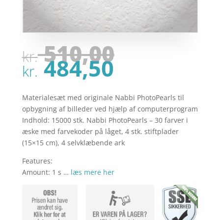
Den
510,00
kr.
oprindel
Den
484,50
pris
kr.
aktuelle
var:
pris
kr. 510,00
er:
Materialesæt med originale Nabbi PhotoPearls til
kr. 484,50
opbygning af billeder ved hjælp af computerprogram
Indhold: 15000 stk. Nabbi PhotoPearls – 30 farver i
æske med farvekoder på låget, 4 stk. stiftplader
(15×15 cm), 4 selvklæbende ark
Features:
Amount: 1 s …
læs mere her