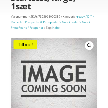
1sæt
Varenummer (SKU):
7393968000339
Kategori:
Kreativ / DIY >
Rørperler, Pixelperler & Perleplader > Nabbi Perler > Nabbi
PhotoPearls / Fotoperler
Tag:
Nabbi
Tilbud!