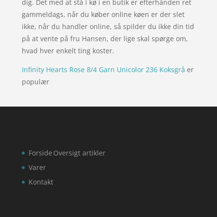
dig. Det med at stå i kø i en butik er efterhånden ret
gammeldags, når du køber online køen er der slet
ikke, når du handler online, så spilder du ikke din tid
på at vente på fru Hansen, der lige skal spørge om,
hvad hver enkelt ting koster.
Infinity Hearts Rose 8/4 Garn Unicolor 236 Koksgrå
er
populær
Forside
Oversigt artikler
Varer
Kontakt