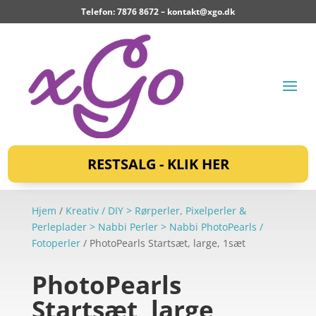
Telefon: 7876 8672 –
kontakt@xgo.dk
RESTSALG - KLIK HER
Hjem
/
Kreativ / DIY > Rørperler, Pixelperler &
Perleplader > Nabbi Perler > Nabbi PhotoPearls /
Fotoperler
/ PhotoPearls Startsæt, large, 1sæt
PhotoPearls
Startsæt, large,