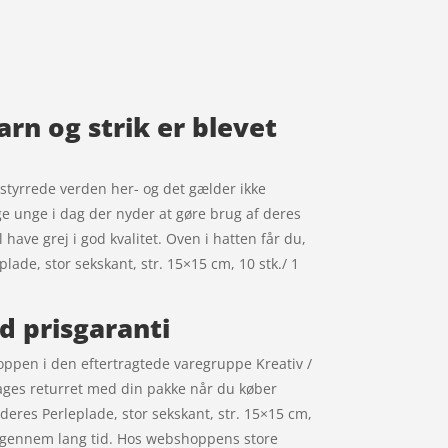
arn og strik er blevet
forstyrrede verden her- og det gælder ikke
ge unge i dag der nyder at gøre brug af deres
 have grej i god kvalitet. Oven i hatten får du,
lade, stor sekskant, str. 15×15 cm, 10 stk./ 1
ed prisgaranti
hoppen i den eftertragtede varegruppe Kreativ /
 dages returret med din pakke når du køber
 deres Perleplade, stor sekskant, str. 15×15 cm,
ag gennem lang tid. Hos webshoppens store