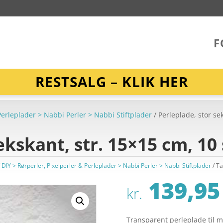
F
RESTSALG – KLIK HER
 Perleplader > Nabbi Perler > Nabbi Stiftplader
/ Perleplade, stor sek
ekskant, str. 15×15 cm, 10 
/ DIY > Rørperler, Pixelperler & Perleplader > Nabbi Perler > Nabbi Stiftplader
Ta
139,95
kr.
Transparent perleplade til 