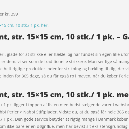
ver kr. 399
15 cm, 10 stk./ 1 pk. her
.
t, str. 15×15 cm, 10 stk./ 1 pk. – G
 er , glade for at strikke eller hækle, og har fundet sin egen lille u
 er dem, vi ser som de traditionelle strikkere. Man ser lige så man
 helt rigtige produkter indenfor strikning og hækling til dig, der vil
 inden for 365 dage, så du får også ro i maven, når du køber Perlep
t, str. 15×15 cm, 10 stk./ 1 pk. m
k./ 1 pk. ligger i toppen af listen med bedst sælgende varer i webs
abbi Perler > Nabbi Stiftplader. Vidste du, at du også får hele 365
k./ 1 pk.. Den gode service betyder at rigtig mange i Danmark køber
, som ikke bare er en døgnflue, men har bevist sit eksistensgrundl