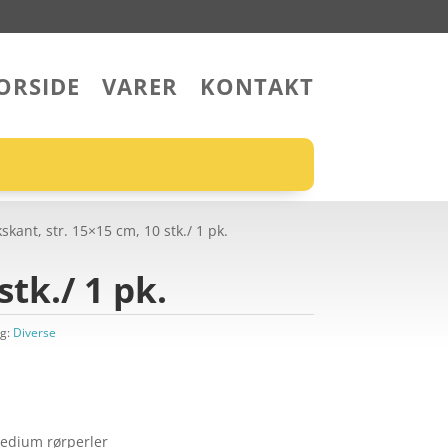
ORSIDE
VARER
KONTAKT
skant, str. 15×15 cm, 10 stk./ 1 pk.
stk./ 1 pk.
g:
Diverse
medium rørperler