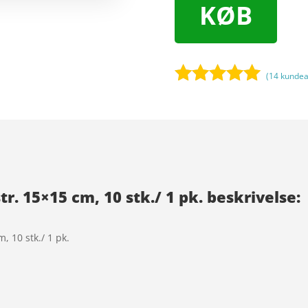
KØB
(
14
kundea
Bedømt
som
4.9
ud af 5
baseret på
kundebedøm
melser
tr. 15×15 cm, 10 stk./ 1 pk. beskrivelse:
, 10 stk./ 1 pk.