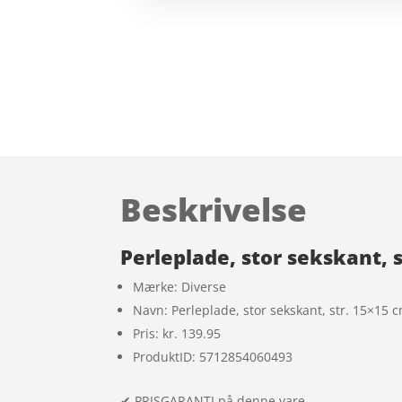
Beskrivelse
Perleplade, stor sekskant, s
Mærke: Diverse
Navn: Perleplade, stor sekskant, str. 15×15 cm
Pris: kr. 139.95
ProduktID: 5712854060493
✔ PRISGARANTI på denne vare