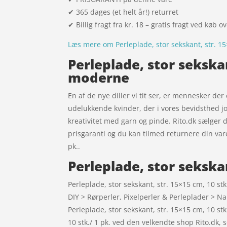
✔ 365 dages (et helt år!) returret
✔ Billig fragt fra kr. 18 – gratis fragt ved køb o
Læs mere om Perleplade, stor sekskant, str. 15×
Perleplade, stor sekskan
moderne
En af de nye diller vi tit ser, er mennesker der
udelukkende kvinder, der i vores bevidsthed jo
kreativitet med garn og pinde. Rito.dk sælger de
prisgaranti og du kan tilmed returnere din vare
pk..
Perleplade, stor sekskan
Perleplade, stor sekskant, str. 15×15 cm, 10 st
DIY > Rørperler, Pixelperler & Perleplader > N
Perleplade, stor sekskant, str. 15×15 cm, 10 st
10 stk./ 1 pk. ved den velkendte shop Rito.dk