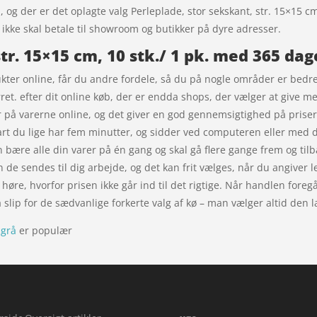
, og der er det oplagte valg Perleplade, stor sekskant, str. 15×15 cm
 ikke skal betale til showroom og butikker på dyre adresser.
tr. 15×15 cm, 10 stk./ 1 pk. med 365 dag
ukter online, får du andre fordele, så du på nogle områder er bedre s
et. efter dit online køb, der er endda shops, der vælger at give mer
r på varerne online, og det giver en god gennemsigtighed på priser
t du lige har fem minutter, og sidder ved computeren eller med di
n bære alle din varer på én gang og skal gå flere gange frem og tilba
an de sendes til dig arbejde, og det kan frit vælges, når du angiver 
 høre, hvorfor prisen ikke går ind til det rigtige. Når handlen foreg
 slip for de sædvanlige forkerte valg af kø – man vælger altid den 
sgrå
er populær