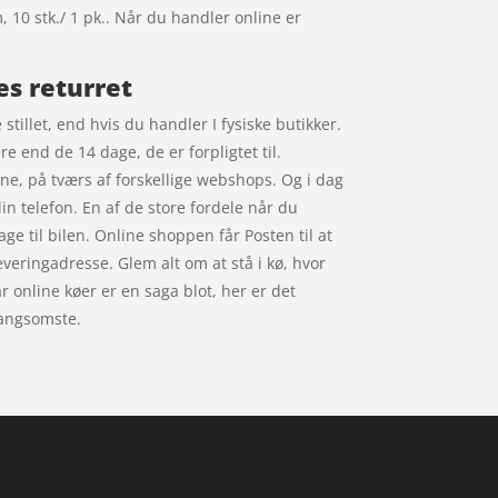
, 10 stk./ 1 pk.. Når du handler online er
es returret
tillet, end hvis du handler I fysiske butikker.
e end de 14 dage, de er forpligtet til.
ne, på tværs af forskellige webshops. Og i dag
n telefon. En af de store fordele når du
ge til bilen. Online shoppen får Posten til at
leveringadresse. Glem alt om at stå i kø, hvor
år online køer er en saga blot, her er det
langsomste.