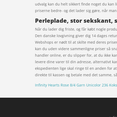
udvalg kan du helt sikkert finde noget du kan li
priserne bedre- og det lader sig gøre, når man
Perleplade, stor sekskant, s
Når du lader dig friste, og får købt nogle prod
Den danske lovgivning giver dig 14 dages returr
Webshops er nødt til at skilte med deres prise
kan du uden videre sammenligne priser så snar
handler online, er du slipper for, at du ikke ka
levere dine varer til din adresse, alternativt k
ekspedienten lige skal ringe til en anden for at
direkte til kassen og betale med det samme, så
Infinity Hearts Rose 8/4 Garn Unicolor 236 Kok