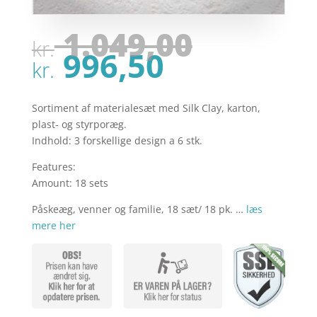
Den
1.049,00
kr.
oprinde
Den
996,50
pris
kr.
aktuelle
var:
pris
kr. 1.04
er:
Sortiment af materialesæt med Silk Clay, karton,
kr. 996,50
plast- og styrporæg.
Indhold: 3 forskellige design a 6 stk.
Features:
Amount: 18 sets
Påskeæg, venner og familie, 18 sæt/ 18 pk. …
læs
mere her