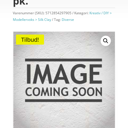
pk.
Varenummer (SKU):
5712854297905
Kategori:
Kreativ / DIY >
Modellervoks > Silk Clay
Tag:
Diverse
Tilbud!