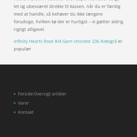
let og ubesværet direkte til kassen, når du er færdig
med at handle, så behøver du ikke længere
forudsige, hvilken kø der er hurtigst – vi gætter aldrig
rigtigt alligevel.
Infinity Hearts Rose 8/4 Garn Unicolor 236 Koksgrå
er
populær
Forside
Oversigt artikler
Varer
Kontakt