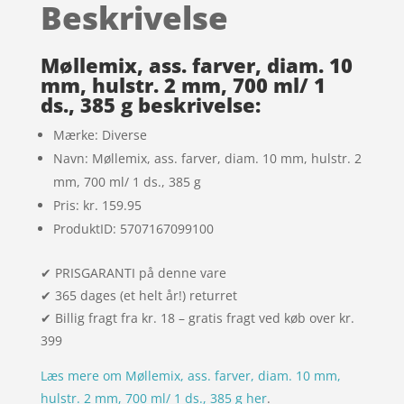
Beskrivelse
på
kundebedø
mmelser
Møllemix, ass. farver, diam. 10
mm, hulstr. 2 mm, 700 ml/ 1
ds., 385 g beskrivelse:
Mærke: Diverse
Navn: Møllemix, ass. farver, diam. 10 mm, hulstr. 2
mm, 700 ml/ 1 ds., 385 g
Pris: kr. 159.95
ProduktID: 5707167099100
✔ PRISGARANTI på denne vare
✔ 365 dages (et helt år!) returret
✔ Billig fragt fra kr. 18 – gratis fragt ved køb over kr.
399
Læs mere om Møllemix, ass. farver, diam. 10 mm,
hulstr. 2 mm, 700 ml/ 1 ds., 385 g her
.