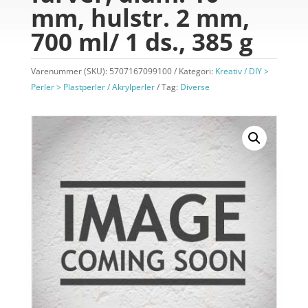
mm, hulstr. 2 mm,
700 ml/ 1 ds., 385 g
Varenummer (SKU):
5707167099100
Kategori:
Kreativ / DIY >
Perler > Plastperler / Akrylperler
Tag:
Diverse