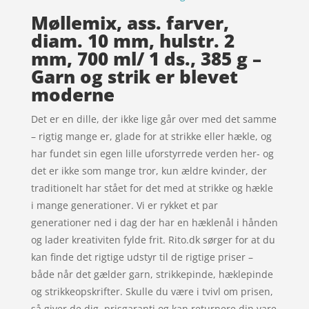
Møllemix, ass. farver,
diam. 10 mm, hulstr. 2
mm, 700 ml/ 1 ds., 385 g –
Garn og strik er blevet
moderne
Det er en dille, der ikke lige går over med det samme
– rigtig mange er, glade for at strikke eller hækle, og
har fundet sin egen lille uforstyrrede verden her- og
det er ikke som mange tror, kun ældre kvinder, der
traditionelt har stået for det med at strikke og hækle
i mange generationer. Vi er rykket et par
generationer ned i dag der har en hæklenål i hånden
og lader kreativiten fylde frit. Rito.dk sørger for at du
kan finde det rigtige udstyr til de rigtige priser –
både når det gælder garn, strikkepinde, hæklepinde
og strikkeopskrifter. Skulle du være i tvivl om prisen,
så giver de dig, prisgaranti og kan returnere din vare