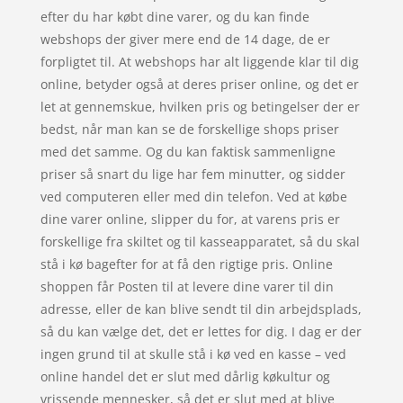
efter du har købt dine varer, og du kan finde
webshops der giver mere end de 14 dage, de er
forpligtet til. At webshops har alt liggende klar til dig
online, betyder også at deres priser online, og det er
let at gennemskue, hvilken pris og betingelser der er
bedst, når man kan se de forskellige shops priser
med det samme. Og du kan faktisk sammenligne
priser så snart du lige har fem minutter, og sidder
ved computeren eller med din telefon. Ved at købe
dine varer online, slipper du for, at varens pris er
forskellige fra skiltet og til kasseapparatet, så du skal
stå i kø bagefter for at få den rigtige pris. Online
shoppen får Posten til at levere dine varer til din
adresse, eller de kan blive sendt til din arbejdsplads,
så du kan vælge det, det er lettes for dig. I dag er der
ingen grund til at skulle stå i kø ved en kasse – ved
online handel det er slut med dårlig køkultur og
vrissende mennesker, så det er slut med at blive