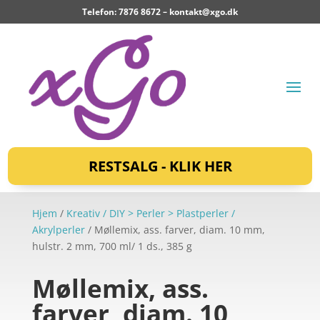
Telefon: 7876 8672 –
kontakt@xgo.dk
RESTSALG - KLIK HER
Hjem
/
Kreativ / DIY > Perler > Plastperler /
Akrylperler
/ Møllemix, ass. farver, diam. 10 mm,
hulstr. 2 mm, 700 ml/ 1 ds., 385 g
Møllemix, ass.
farver, diam. 10