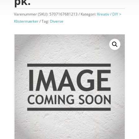
pk.
Varenummer (SKU):
5707167681213
Kategori:
Kreativ / DIY >
Klistermærker
Tag:
Diverse