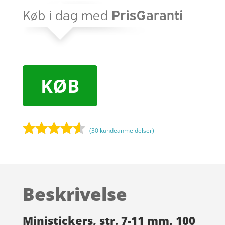
KØB
(
30
kundeanmeldelser)
Bedømt
som
4.4
ud af 5
baseret
Beskrivelse
på
kundebedø
mmelser
Ministickers, str. 7-11 mm, 100