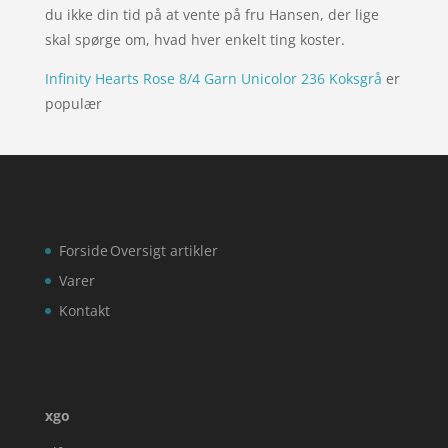
du ikke din tid på at vente på fru Hansen, der lige
skal spørge om, hvad hver enkelt ting koster.
Infinity Hearts Rose 8/4 Garn Unicolor 236 Koksgrå
er
populær
Forside
Oversigt artikler
Varer
Kontakt
xgo