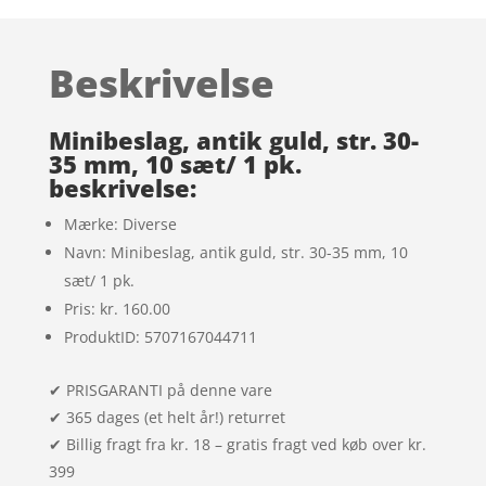
som
3.6
ud
af 5
Beskrivelse
baseret
på
kundebe
Minibeslag, antik guld, str. 30-
dømmel
35 mm, 10 sæt/ 1 pk.
beskrivelse:
ser
Mærke: Diverse
Navn: Minibeslag, antik guld, str. 30-35 mm, 10
sæt/ 1 pk.
Pris: kr. 160.00
ProduktID: 5707167044711
✔ PRISGARANTI på denne vare
✔ 365 dages (et helt år!) returret
✔ Billig fragt fra kr. 18 – gratis fragt ved køb over kr.
399