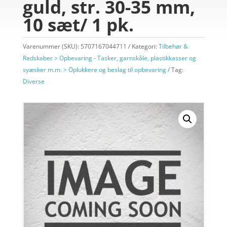
guld, str. 30-35 mm,
10 sæt/ 1 pk.
Varenummer (SKU):
5707167044711
Kategori:
Tilbehør &
Redskaber > Opbevaring - Tasker, garnskåle, plastikkasser og
syæsker m.m. > Oplukkere og beslag til opbevaring
Tag:
Diverse