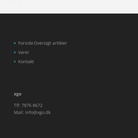
Forside
Oversigt artikler
Varer
Kontakt
xgo
Tlf: 7876 8672
Mail:
info@xgo.dk