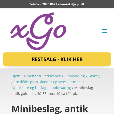
Telefon: 7876 8672 –
kontakt@xgo.dk
RESTSALG - KLIK HER
Hjem
/
Tilbehør & Redskaber > Opbevaring - Tasker,
garnskåle, plastikkasser og syæsker m.m. >
Oplukkere og beslag til opbevaring
/ Minibeslag,
antik guld, str. 30-35 mm, 10 sæt/ 1 pk.
Minibeslag, antik