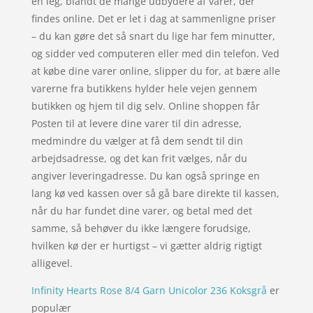
en leg, blandt de mange udbydere af varer, der
findes online. Det er let i dag at sammenligne priser
– du kan gøre det så snart du lige har fem minutter,
og sidder ved computeren eller med din telefon. Ved
at købe dine varer online, slipper du for, at bære alle
varerne fra butikkens hylder hele vejen gennem
butikken og hjem til dig selv. Online shoppen får
Posten til at levere dine varer til din adresse,
medmindre du vælger at få dem sendt til din
arbejdsadresse, og det kan frit vælges, når du
angiver leveringadresse. Du kan også springe en
lang kø ved kassen over så gå bare direkte til kassen,
når du har fundet dine varer, og betal med det
samme, så behøver du ikke længere forudsige,
hvilken kø der er hurtigst – vi gætter aldrig rigtigt
alligevel.
Infinity Hearts Rose 8/4 Garn Unicolor 236 Koksgrå
er
populær