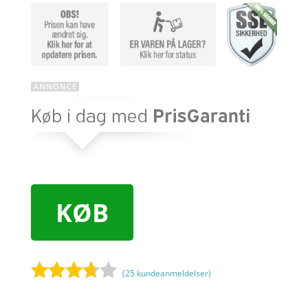
KØB
(
25
kundeanmeldelser)
Bedømt