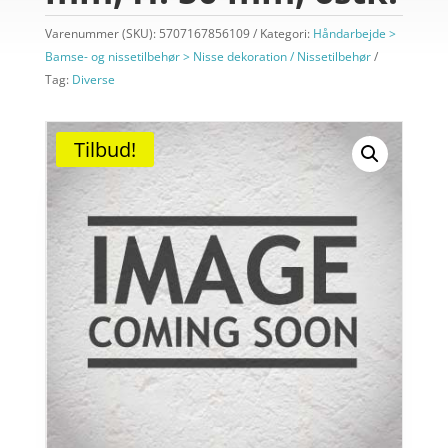
Varenummer (SKU):
5707167856109
Kategori:
Håndarbejde >
Bamse- og nissetilbehør > Nisse dekoration / Nissetilbehør
Tag:
Diverse
Tilbud!