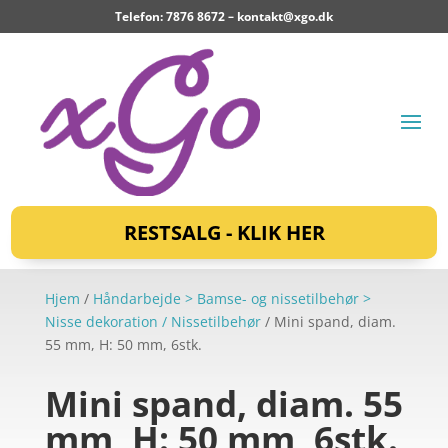
Telefon: 7876 8672 –
kontakt@xgo.dk
RESTSALG - KLIK HER
Hjem
/
Håndarbejde > Bamse- og nissetilbehør >
Nisse dekoration / Nissetilbehør
/ Mini spand, diam.
55 mm, H: 50 mm, 6stk.
Mini spand, diam. 55
mm, H: 50 mm, 6stk.