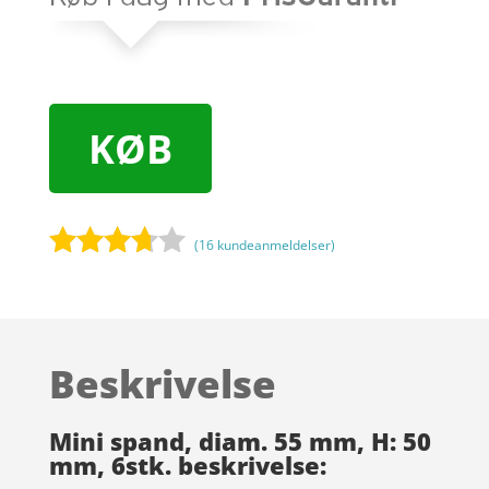
KØB
(
16
kundeanmeldelser)
Bedømt
som
3.6
ud
af 5
Beskrivelse
baseret
på
kundebe
Mini spand, diam. 55 mm, H: 50
dømmel
mm, 6stk. beskrivelse:
ser