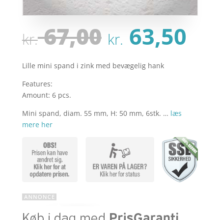
Den
De
67,00
63,50
kr.
kr.
oprindeli
ak
pris
pri
var:
er:
Lille mini spand i zink med bevægelig hank
kr. 67,00.
kr.
Features:
Amount: 6 pcs.
Mini spand, diam. 55 mm, H: 50 mm, 6stk. …
læs
mere her