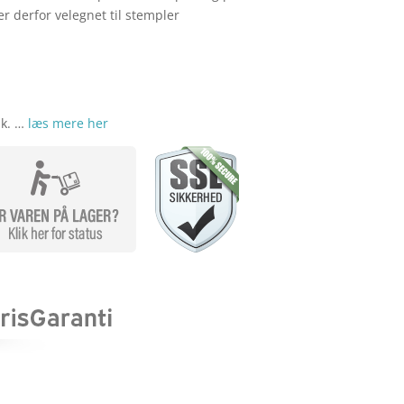
var:
er:
kr. 219,00.
kr. 208,00.
er derfor velegnet til stempler
pk. …
læs mere her