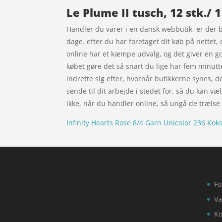
Le Plume II tusch, 12 stk./ 
Handler du varer i en dansk webbutik, er der b
dage. efter du har foretaget dit køb på nettet
online har et kæmpe udvalg, og det giver en g
købet gøre det så snart du lige har fem minutte
indrette sig efter, hvornår butikkerne synes, d
sende til dit arbejde i stedet for, så du kan væl
ikke, når du handler online, så ungå de trælse f
Infinity Hearts Rose 8/4 Garn Unicolor 236 Kok
Fo
Va
Ko