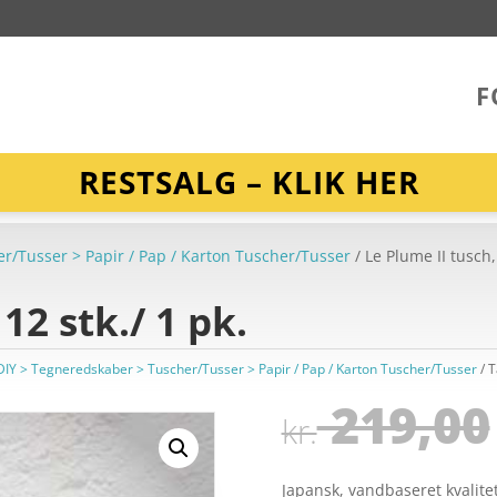
F
RESTSALG – KLIK HER
er/Tusser > Papir / Pap / Karton Tuscher/Tusser
/ Le Plume II tusch, 
12 stk./ 1 pk.
 DIY > Tegneredskaber > Tuscher/Tusser > Papir / Pap / Karton Tuscher/Tusser
T
219,00
kr.
Japansk, vandbaseret kvalite