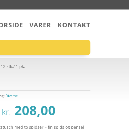
ORSIDE
VARER
KONTAKT
12 stk./ 1 pk.
ag:
Diverse
Den
Den
208,00
kr.
oprindelige
aktuelle
pris
pris
tstusch med to spidser – fin spids og pensel