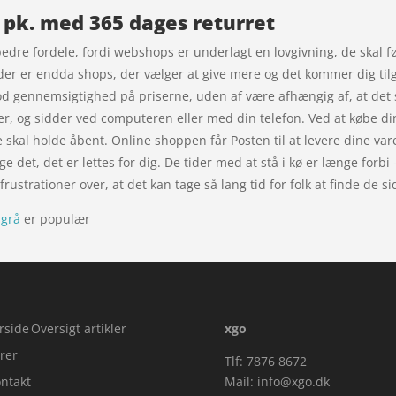
1 pk. med 365 dages returret
edre fordele, fordi webshops er underlagt en lovgivning, de skal fø
, der er endda shops, der vælger at give mere og det kommer dig ti
od gennemsigtighed på priserne, uden af være afhængig af, at det 
r, og sidder ved computeren eller med din telefon. Ved at købe dine
e skal holde åbent. Online shoppen får Posten til at levere dine va
ge det, det er lettes for dig. De tider med at stå i kø er længe forbi
rustrationer over, at det kan tage så lang tid for folk at finde de 
sgrå
er populær
rside
Oversigt artikler
xgo
rer
Tlf: 7876 8672
ntakt
Mail:
info@xgo.dk