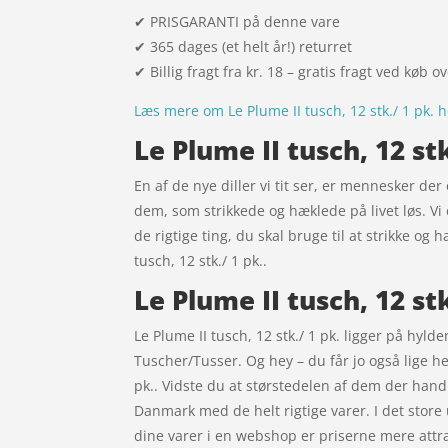
✔ PRISGARANTI på denne vare
✔ 365 dages (et helt år!) returret
✔ Billig fragt fra kr. 18 – gratis fragt ved køb o
Læs mere om Le Plume II tusch, 12 stk./ 1 pk. 
Le Plume II tusch, 12 st
En af de nye diller vi tit ser, er mennesker de
dem, som strikkede og hæklede på livet løs. Vi
de rigtige ting, du skal bruge til at strikke og
tusch, 12 stk./ 1 pk..
Le Plume II tusch, 12 st
Le Plume II tusch, 12 stk./ 1 pk. ligger på hyl
Tuscher/Tusser. Og hey – du får jo også lige hel
pk.. Vidste du at størstedelen af dem der handl
Danmark med de helt rigtige varer. I det store u
dine varer i en webshop er priserne mere attrak