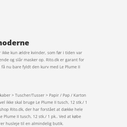
t moderne
 ikke kun ældre kvinder, som før i tiden var
ende og slår masker op. Rito.dk er garant for
så få nu bare fyldt den kurv med Le Plume II
dskaber > Tuscher/Tusser > Papir / Pap / Karton
el ikke skal bruge Le Plume II tusch, 12 stk./ 1
 shop Rito.dk, der har forstået at dække hele
e Plume II tusch, 12 stk./ 1 pk.. Ved at købe
r husleje til en almindelig butik.