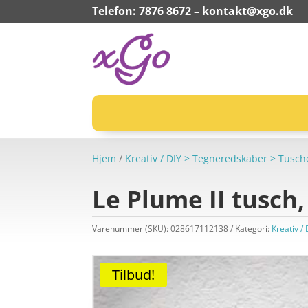
Telefon: 7876 8672 –
kontakt@xgo.dk
Hjem
/
Kreativ / DIY > Tegneredskaber > Tusch
Le Plume II tusch, 
Varenummer (SKU):
028617112138
Kategori:
Kreativ /
Tilbud!