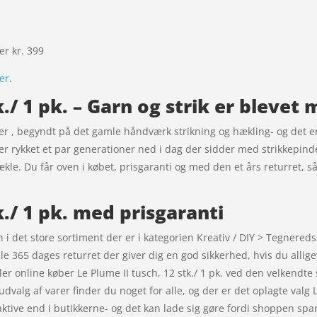
ver kr. 399
her
.
k./ 1 pk. – Garn og strik er bleve
r er , begyndt på det gamle håndværk strikning og hækling- og det er
 er rykket et par generationer ned i dag der sidder med strikkepind
 hækle. Du får oven i købet, prisgaranti og med den et års returret, 
k./ 1 pk. med prisgaranti
den i det store sortiment der er i kategorien Kreativ / DIY > Tegnere
e 365 dages returret der giver dig en god sikkerhed, hvis du alligev
er online køber Le Plume II tusch, 12 stk./ 1 pk. ved den velkendte
dvalg af varer finder du noget for alle, og der er det oplagte valg L
tive end i butikkerne- og det kan lade sig gøre fordi shoppen spare