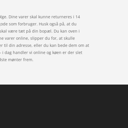
lge. Dine varer skal kunne returneres i 14
lgode som forbruger. Husk også på, at du
skal være tæt på din bopæl. Du kan oven i
 varer online, slipper du for, at skulle
rer til din adresse, eller du kan bede dem om at
 – i dag handler vi online og køen er der slet
sidste mønter frem.