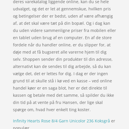
deres varekatalog liggende online, kan du se hele
udvalget, og det er let at gennemskue, hvilken pris
og betingelser der er bedst, uden af være afhængig
af, at det skal være tæt på din bopæl. Og i dag kan
du uden videre sammenligne priser fra mobilen eller
en tablet uden brug af en computer. En af de store
fordele når du handler online, er du slipper for, at
døje med at få bugseret alle varerne hjem til dig
selv. Shoppen sender din produkter til din adresse,
alternativt kan de sendes til dig arbejde, så du kan
vælge det, det er lettes for dig. I dag er der ingen
grund til at skulle stå i kø ved en kasse – ved online
handel køer er en saga blot, her er det direkte til
kassen og betale med det samme, så spilder du ikke
din tid på at vente på fru Hansen, der lige skal
spørge om, hvad hver enkelt ting koster.
Infinity Hearts Rose 8/4 Garn Unicolor 236 Koksgrå
er
populær