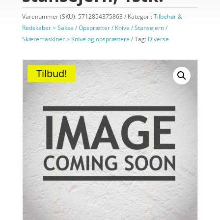
Varenummer (SKU):
5712854375863
Kategori:
Tilbehør &
Redskaber > Sakse / Opsprætter / Knive / Stansejern /
Skæremaskiner > Knive og opsprættere
Tag:
Diverse
Tilbud!