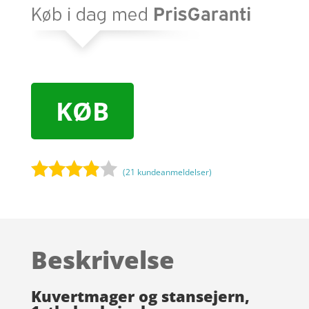
KØB
(
21
kundeanmeldelser)
Bedømt
som
3.8
ud af 5
baseret
Beskrivelse
på
kundebed
ømmels
Kuvertmager og stansejern,
er