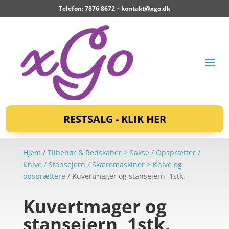
Telefon: 7876 8672 –
kontakt@xgo.dk
RESTSALG - KLIK HER
Hjem
/
Tilbehør & Redskaber > Sakse / Opsprætter /
Knive / Stansejern / Skæremaskiner > Knive og
opsprættere
/ Kuvertmager og stansejern, 1stk.
Kuvertmager og
stansejern, 1stk.