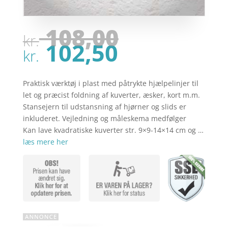
Den
108,00
kr.
oprindel
Den
102,50
pris
kr.
aktuelle
var:
pris
kr. 108,00
er:
Praktisk værktøj i plast med påtrykte hjælpelinjer til
kr. 102,50
let og præcist foldning af kuverter, æsker, kort m.m.
Stansejern til udstansning af hjørner og slids er
inkluderet. Vejledning og måleskema medfølger
Kan lave kvadratiske kuverter str. 9×9-14×14 cm og …
læs mere her