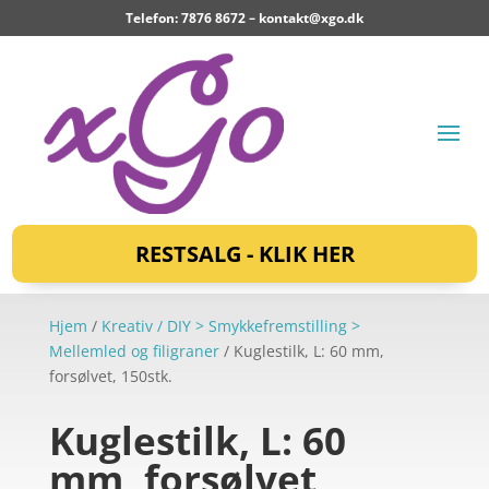
Telefon: 7876 8672 –
kontakt@xgo.dk
RESTSALG - KLIK HER
Hjem
/
Kreativ / DIY > Smykkefremstilling >
Mellemled og filigraner
/ Kuglestilk, L: 60 mm,
forsølvet, 150stk.
Kuglestilk, L: 60
mm, forsølvet,