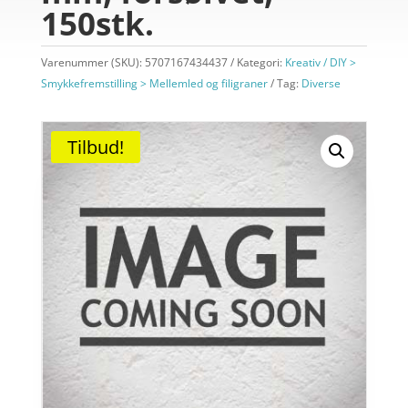
150stk.
Varenummer (SKU):
5707167434437
Kategori:
Kreativ / DIY >
Smykkefremstilling > Mellemled og filigraner
Tag:
Diverse
Tilbud!