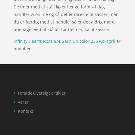
De tider med at stå i kø er længe forbi – i dag
handler vi online og så det er direkte til kassen, når
du er færdig med at handle, så er det aldrig mere
ubehaget ved at stå alt for tæt i en kø til kassen.
Infinity Hearts Rose 8/4 Garn Unicolor 236 Koksgrå
er
populær
Forside
Oversigt artikler
Varer
Kontakt