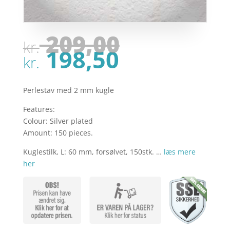
Den
209,00
kr.
oprindel
Den
198,50
pris
kr.
aktuelle
var:
pris
kr. 209,00
er:
Perlestav med 2 mm kugle
kr. 198,50
Features:
Colour: Silver plated
Amount: 150 pieces.
Kuglestilk, L: 60 mm, forsølvet, 150stk. …
læs mere
her