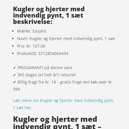
kundebed
ømmels
Kugler og hjerter med
er
indvendig pynt, 1 sæt
beskrivelse:
Mærke: EasyKit
Navn: Kugler og hjerter med indvendig pynt, 1 sæt
Pris: kr. 107.00
ProduktID: 5712854069434
✔ PRISGARANTI på denne vare
✔ 365 dages (et helt år!) returret
✔ Billig fragt fra kr. 18 – gratis fragt ved køb over kr.
399
Læs mere om Kugler og hjerter med indvendig pynt,
1 sæt her
.
Kugler og hjerter med
indvendig pynt, 1 sæt –