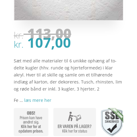
Den
113,00
kr.
oprindel
Den
107,00
pris
kr.
aktuelle
var:
pris
kr. 113,00
er:
Sæt med alle materialer til 6 unikke ophæng af to-
kr. 107,00
delte kugler (hhv. runde og hjerteformede) i klar
akryl. Hver til at skille og samle om et tilhørende
indlæg af karton, der dekoreres. Tusch, rhinsten, lim
og røde bånd er inkl. 3 kugler, 3 hjerter, 2
Fe …
læs mere her