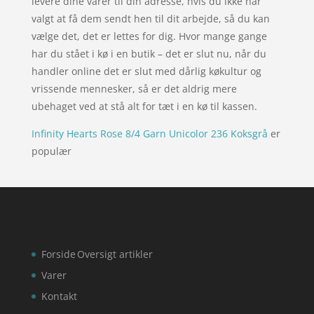
levere dine varer til din adresse, hvis du ikke har
valgt at få dem sendt hen til dit arbejde, så du kan
vælge det, det er lettes for dig. Hvor mange gange
har du stået i kø i en butik – det er slut nu, når du
handler online det er slut med dårlig køkultur og
vrissende mennesker, så er det aldrig mere
ubehaget ved at stå alt for tæt i en kø til kassen.
Infinity Hearts Rose 8/4 Garn Unicolor 236 Koksgrå
er
populær
Forside
Oversigt artikler
Varer
Kontakt