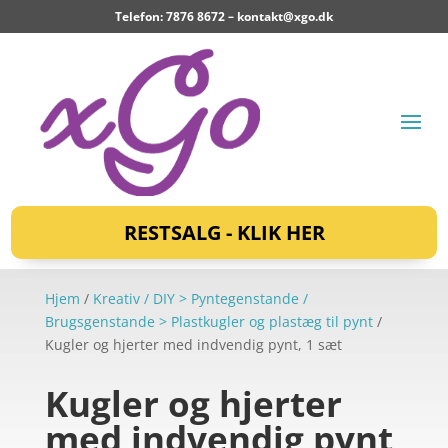
Telefon: 7876 8672 –
kontakt@xgo.dk
RESTSALG - KLIK HER
Hjem
/
Kreativ / DIY > Pyntegenstande /
Brugsgenstande > Plastkugler og plastæg til pynt
/
Kugler og hjerter med indvendig pynt, 1 sæt
Kugler og hjerter
med indvendig pynt,