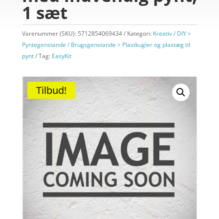
1 sæt
Varenummer (SKU):
5712854069434
Kategori:
Kreativ / DIY >
Pyntegenstande / Brugsgenstande > Plastkugler og plastæg til
pynt
Tag:
EasyKit
Tilbud!