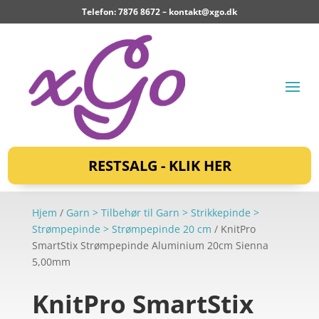
Telefon: 7876 8672 –
kontakt@xgo.dk
RESTSALG - KLIK HER
Hjem
/
Garn > Tilbehør til Garn > Strikkepinde >
Strømpepinde > Strømpepinde 20 cm
/ KnitPro
SmartStix Strømpepinde Aluminium 20cm Sienna
5,00mm
KnitPro SmartStix