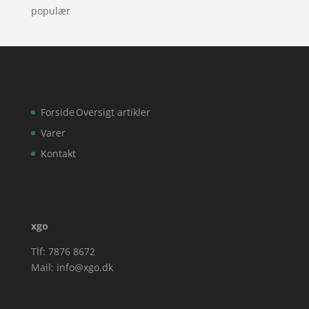
populær
Forside
Oversigt artikler
Varer
Kontakt
xgo
Tlf: 7876 8672
Mail:
info@xgo.dk