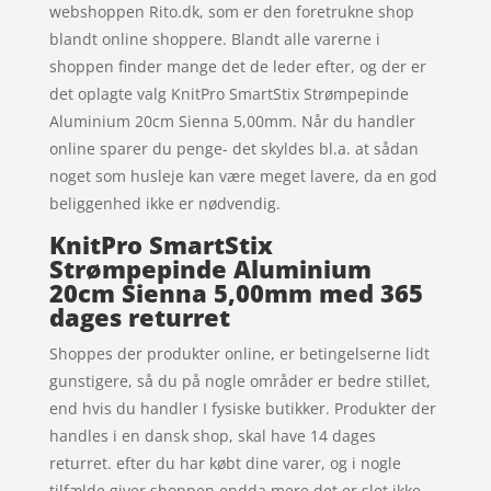
webshoppen Rito.dk, som er den foretrukne shop
blandt online shoppere. Blandt alle varerne i
shoppen finder mange det de leder efter, og der er
det oplagte valg KnitPro SmartStix Strømpepinde
Aluminium 20cm Sienna 5,00mm. Når du handler
online sparer du penge- det skyldes bl.a. at sådan
noget som husleje kan være meget lavere, da en god
beliggenhed ikke er nødvendig.
KnitPro SmartStix
Strømpepinde Aluminium
20cm Sienna 5,00mm med 365
dages returret
Shoppes der produkter online, er betingelserne lidt
gunstigere, så du på nogle områder er bedre stillet,
end hvis du handler I fysiske butikker. Produkter der
handles i en dansk shop, skal have 14 dages
returret. efter du har købt dine varer, og i nogle
tilfælde giver shoppen endda mere det er slet ikke