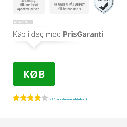
KØB
(
14
kundeanmeldelser)
Bedømt
som
3.7
ud