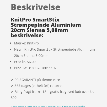
af 5
Beskrivelse
baseret
på
kundebed
KnitPro SmartStix
ømmels
Strømpepinde Aluminium
20cm Sienna 5,00mm
er
beskrivelse:
Mærke: KnitPro
Navn: KnitPro SmartStix Strømpepinde Aluminium
20cm Sienna 5,00mm
Pris: kr. 56.00
ProduktID: 8907628011192
✔ PRISGARANTI på denne vare
✔ 365 dages (et helt år!) returret
✔ Billig fragt fra kr. 18 – gratis fragt ved køb over kr.
399
Læs mere om KnitPro SmartStix Strømpepinde