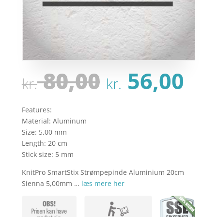
Den
De
80,00
56,00
kr.
kr.
oprindeli
ak
pris
pri
var:
er:
Features:
kr. 80,00.
kr.
Material: Aluminum
Size: 5,00 mm
Length: 20 cm
Stick size: 5 mm
KnitPro SmartStix Strømpepinde Aluminium 20cm
Sienna 5,00mm …
læs mere her