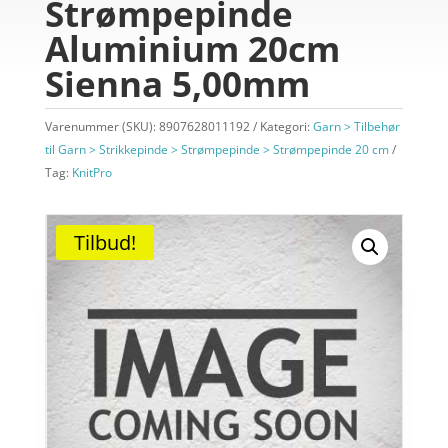
Strømpepinde
Aluminium 20cm
Sienna 5,00mm
Varenummer (SKU):
8907628011192
Kategori:
Garn > Tilbehør
til Garn > Strikkepinde > Strømpepinde > Strømpepinde 20 cm
Tag:
KnitPro
Tilbud!