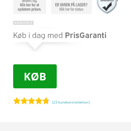
KØB
(
23
kundeanmeldelser)
Bedømt
som
4.6
ud af 5