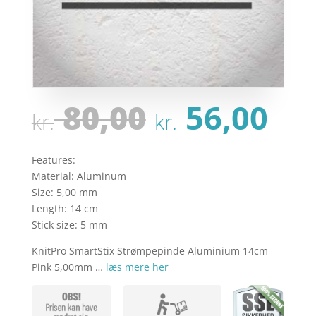
Den
De
80,00
56,00
kr.
kr.
oprindeli
ak
pris
pri
var:
er:
Features:
kr. 80,00.
kr.
Material: Aluminum
Size: 5,00 mm
Length: 14 cm
Stick size: 5 mm
KnitPro SmartStix Strømpepinde Aluminium 14cm
Pink 5,00mm …
læs mere her