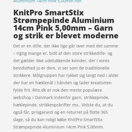
Aluminium 14cm Pink 5,00mm her
.
KnitPro SmartStix
Strømpepinde Aluminium
14cm Pink 5,00mm – Garn
og strik er blevet moderne
Det er en dille, der ikke lige går over med det samme
– rigtig mange er, bidt af den store strikkedille- og
det gælder ikke udelukkende kvinder, der i vores
bevidsthed jo er dem, vi ser som de traditionelle
strikkere. Målgruppen har rykket sig langt ned i alder
der har en hæklenål i hånden og lader kreativiten
fylde frit. Rito.dk er nok den meste populære
webshop i Danmark indenfor garn, strikkepinde,
hæklepinde, strikkeopskrifter mv.. Vidste du, at du
også får, prisgaranti og en returret på flotte 365
dage, så du kan roligt købe KnitPro SmartStix
Strømpepinde Aluminium 14cm Pink 5,00mm.