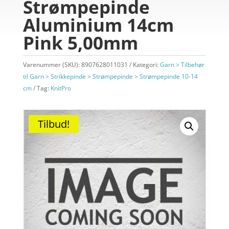
Strømpepinde
Aluminium 14cm
Pink 5,00mm
Varenummer (SKU):
8907628011031
Kategori:
Garn > Tilbehør
til Garn > Strikkepinde > Strømpepinde > Strømpepinde 10-14
cm
Tag:
KnitPro
Tilbud!