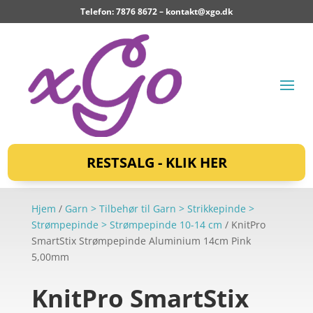
Telefon: 7876 8672 –
kontakt@xgo.dk
RESTSALG - KLIK HER
Hjem
/
Garn > Tilbehør til Garn > Strikkepinde >
Strømpepinde > Strømpepinde 10-14 cm
/ KnitPro
SmartStix Strømpepinde Aluminium 14cm Pink
5,00mm
KnitPro SmartStix