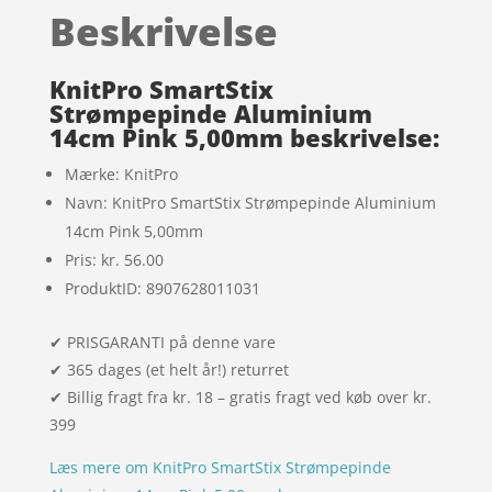
baseret
Beskrivelse
på
kundebedø
mmelser
KnitPro SmartStix
Strømpepinde Aluminium
14cm Pink 5,00mm beskrivelse:
Mærke: KnitPro
Navn: KnitPro SmartStix Strømpepinde Aluminium
14cm Pink 5,00mm
Pris: kr. 56.00
ProduktID: 8907628011031
✔ PRISGARANTI på denne vare
✔ 365 dages (et helt år!) returret
✔ Billig fragt fra kr. 18 – gratis fragt ved køb over kr.
399
Læs mere om KnitPro SmartStix Strømpepinde