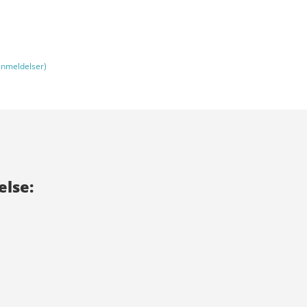
nmeldelser)
else: