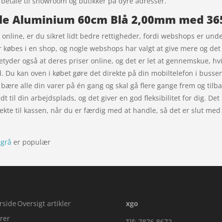
l betale til showroom og butikker på dyre adresser.
de Aluminium 60cm Blå 2,00mm med 365
online, er du sikret lidt bedre rettigheder, fordi webshops er under
er købes i en shop, og nogle webshops har valgt at give mere og de
betyder også at deres priser online, og det er let at gennemskue, hvi
u kan oven i købet gøre det direkte på din mobiltelefon i bussen
an bære alle din varer på én gang og skal gå flere gange frem og ti
t til din arbejdsplads, og det giver en god fleksibilitet for dig. Det
kte til kassen, når du er færdig med at handle, så det er slut med
sgrå
er populær
rside
Oversigt artikler
xgo
rer
Tlf: 7876 8672