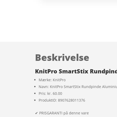
Beskrivelse
KnitPro SmartStix Rundpin
Mærke: KnitPro
Navn: KnitPro SmartStix Rundpinde Alumin
Pris: kr. 60.00
ProduktID: 8907628011376
✔ PRISGARANTI på denne vare