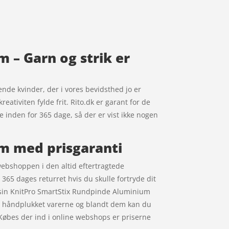
 – Garn og strik er
ende kvinder, der i vores bevidsthed jo er
eativiten fylde frit. Rito.dk er garant for de
re inden for 365 dage, så der er vist ikke nogen
m med prisgaranti
ebshoppen i den altid eftertragtede
365 dages returret hvis du skulle fortryde dit
sin KnitPro SmartStix Rundpinde Aluminium
ar håndplukket varerne og blandt dem kan du
Købes der ind i online webshops er priserne