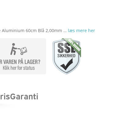
var:
er:
r. 80,00.
kr. 60,00.
de Aluminium 60cm Blå 2,00mm …
læs mere her