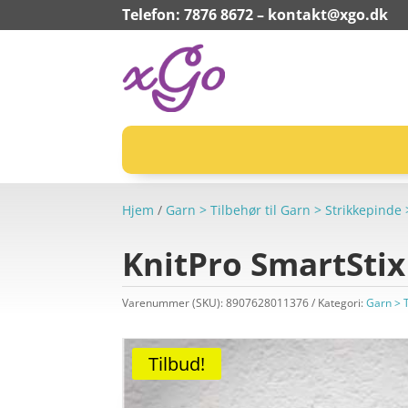
Telefon: 7876 8672 –
kontakt@xgo.dk
Hjem
/
Garn > Tilbehør til Garn > Strikkepin
KnitPro SmartSti
Varenummer (SKU):
8907628011376
Kategori:
Garn > 
Tilbud!