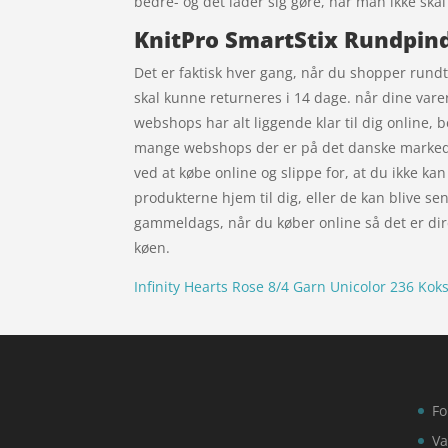
bedre- og det lader sig gøre, når man ikke ska
KnitPro SmartStix Rundpin
Det er faktisk hver gang, når du shopper rundt 
skal kunne returneres i 14 dage. når dine var
webshops har alt liggende klar til dig online, 
mange webshops der er på det danske marked. D
ved at købe online og slippe for, at du ikke k
produkterne hjem til dig, eller de kan blive send
gammeldags, når du køber online så det er dire
køen.
Infinity Hearts Rose 8/4 Garn Unicolor 236 Kok
Fo
Va