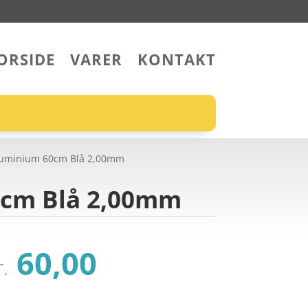
ORSIDE
VARER
KONTAKT
Aluminium 60cm Blå 2,00mm
0cm Blå 2,00mm
Den
Den
60,00
r.
oprindelige
aktuelle
pris
pris