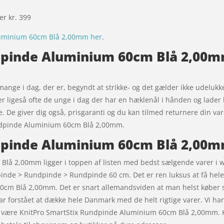
ver kr. 399
luminium 60cm Blå 2,00mm her
.
pinde Aluminium 60cm Blå 2,00mm
mange i dag, der er, begyndt at strikke- og det gælder ikke udelukk
er ligeså ofte de unge i dag der har en hæklenål i hånden og lader kr
kle. De giver dig også, prisgaranti og du kan tilmed returnere din va
Rundpinde Aluminium 60cm Blå 2,00mm.
dpinde Aluminium 60cm Blå 2,00m
lå 2,00mm ligger i toppen af listen med bedst sælgende varer i w
epinde > Rundpinde > Rundpinde 60 cm. Det er ren luksus at få hele 
0cm Blå 2,00mm. Det er snart allemandsviden at man helst køber 
r forstået at dække hele Danmark med de helt rigtige varer. Vi h
 kan være KnitPro SmartStix Rundpinde Aluminium 60cm Blå 2,00mm. 