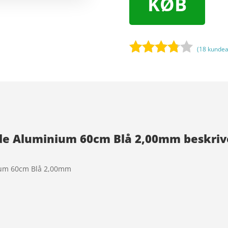
KØB
(
18
kundea
Bedømt
som
3.7
ud
af 5
baseret
på
de Aluminium 60cm Blå 2,00mm beskriv
kundebed
ømmels
er
ium 60cm Blå 2,00mm