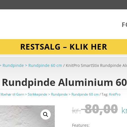
F
RESTSALG – KLIK HER
de > Rundpinde > Rundpinde 60 cm
/ KnitPro SmartStix Rundpinde 
x Rundpinde Aluminium 6
Tilbehør til Garn > Strikkepinde > Rundpinde > Rundpinde 60 cm
Tag:
KnitPro
80,00
kr.
k
Features: