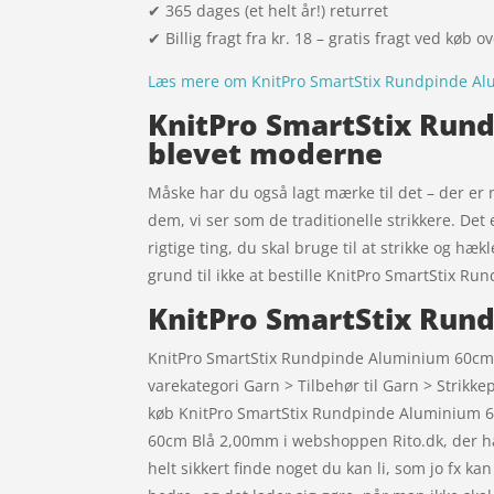
✔ 365 dages (et helt år!) returret
✔ Billig fragt fra kr. 18 – gratis fragt ved køb o
Læs mere om KnitPro SmartStix Rundpinde A
KnitPro SmartStix Rund
blevet moderne
Måske har du også lagt mærke til det – der er 
dem, vi ser som de traditionelle strikkere. Det 
rigtige ting, du skal bruge til at strikke og hæ
grund til ikke at bestille KnitPro SmartStix 
KnitPro SmartStix Run
KnitPro SmartStix Rundpinde Aluminium 60cm B
varekategori Garn > Tilbehør til Garn > Strikk
køb KnitPro SmartStix Rundpinde Aluminium 6
60cm Blå 2,00mm i webshoppen Rito.dk, der ha
helt sikkert finde noget du kan li, som jo fx