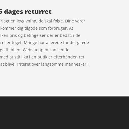
 dages returret
lagt en lovgivning, de skal følge. Dine varer
t kommer dig tilgode som forbruger. At
lken pris og betingelser der er bedst, i de
 eller toget. Mange har allerede fundet glæde
lbage til bilen. Webshoppen kan sende
 med at stå i kø i en butik er efterhånden ret
 at blive irriteret over langsomme mennesker i