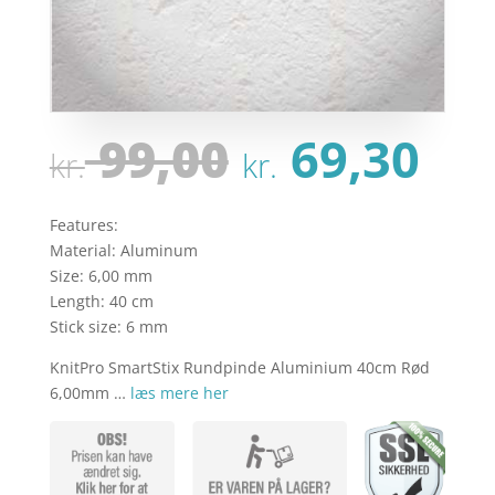
Den
De
99,00
69,30
kr.
kr.
oprindeli
ak
pris
pri
var:
er:
Features:
kr. 99,00.
kr.
Material: Aluminum
Size: 6,00 mm
Length: 40 cm
Stick size: 6 mm
KnitPro SmartStix Rundpinde Aluminium 40cm Rød
6,00mm …
læs mere her