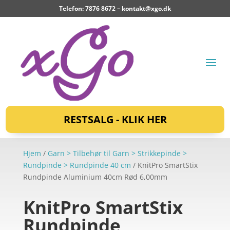
Telefon: 7876 8672 –
kontakt@xgo.dk
RESTSALG - KLIK HER
Hjem
/
Garn > Tilbehør til Garn > Strikkepinde >
Rundpinde > Rundpinde 40 cm
/ KnitPro SmartStix
Rundpinde Aluminium 40cm Rød 6,00mm
KnitPro SmartStix
Rundpinde