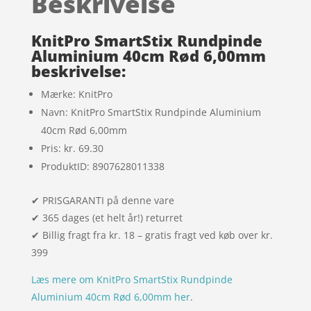
Beskrivelse
på
kundebed
ømmels
KnitPro SmartStix Rundpinde
er
Aluminium 40cm Rød 6,00mm
beskrivelse:
Mærke: KnitPro
Navn: KnitPro SmartStix Rundpinde Aluminium
40cm Rød 6,00mm
Pris: kr. 69.30
ProduktID: 8907628011338
✔ PRISGARANTI på denne vare
✔ 365 dages (et helt år!) returret
✔ Billig fragt fra kr. 18 – gratis fragt ved køb over kr.
399
Læs mere om KnitPro SmartStix Rundpinde
Aluminium 40cm Rød 6,00mm her
.