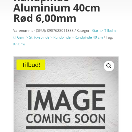
Aluminium 40cm
Rød 6,00mm
Varenummer (SKU):
8907628011338
Kategori:
Garn > Tilbehør
til Garn > Strikkepinde > Rundpinde > Rundpinde 40 cm
Tag:
KnitPro
Tilbud!