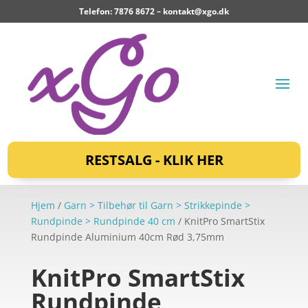
Telefon: 7876 8672 –
kontakt@xgo.dk
RESTSALG - KLIK HER
Hjem
/
Garn > Tilbehør til Garn > Strikkepinde >
Rundpinde > Rundpinde 40 cm
/ KnitPro SmartStix
Rundpinde Aluminium 40cm Rød 3,75mm
KnitPro SmartStix
Rundpinde