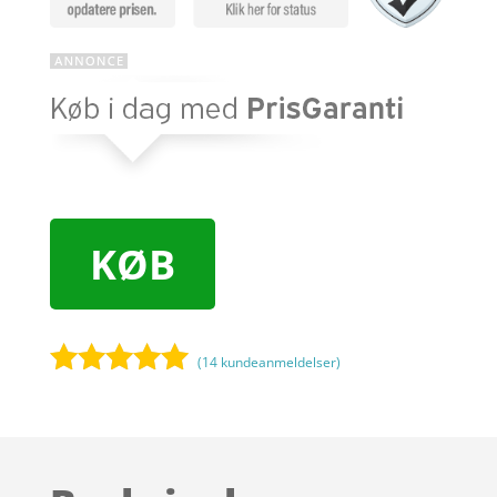
KØB
(
14
kundeanmeldelser)
Bedømt
som
4.9
ud af 5
baseret på