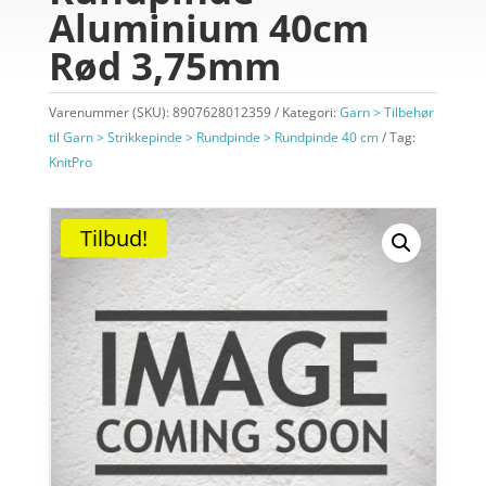
Aluminium 40cm
Rød 3,75mm
Varenummer (SKU):
8907628012359
Kategori:
Garn > Tilbehør
til Garn > Strikkepinde > Rundpinde > Rundpinde 40 cm
Tag:
KnitPro
Tilbud!