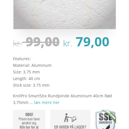
Den
De
99,00
79,00
kr.
kr.
oprindeli
ak
pris
pri
var:
er:
Features:
kr. 99,00.
kr.
Material: Aluminum
Size: 3,75 mm
Length: 40 cm
Stick size: 3.75 mm
KnitPro SmartStix Rundpinde Aluminium 40cm Rød
3,75mm …
læs mere her