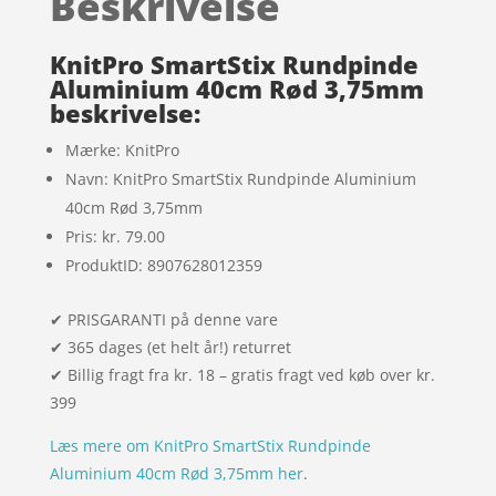
Beskrivelse
kundebedøm
melser
KnitPro SmartStix Rundpinde
Aluminium 40cm Rød 3,75mm
beskrivelse:
Mærke: KnitPro
Navn: KnitPro SmartStix Rundpinde Aluminium
40cm Rød 3,75mm
Pris: kr. 79.00
ProduktID: 8907628012359
✔ PRISGARANTI på denne vare
✔ 365 dages (et helt år!) returret
✔ Billig fragt fra kr. 18 – gratis fragt ved køb over kr.
399
Læs mere om KnitPro SmartStix Rundpinde
Aluminium 40cm Rød 3,75mm her
.