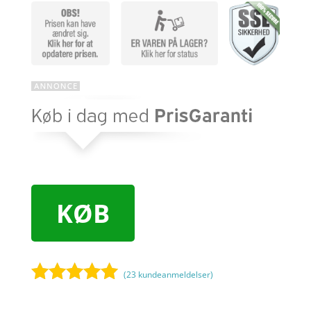
KØB
(
23
kundeanmeldelser)
Bedømt