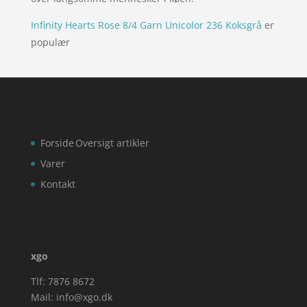
Infinity Hearts Rose 8/4 Garn Unicolor 236 Koksgrå
er
populær
Forside
Oversigt artikler
Varer
Kontakt
xgo
Tlf: 7876 8672
Mail:
info@xgo.dk