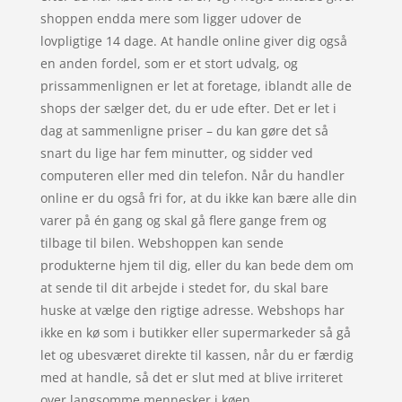
shoppen endda mere som ligger udover de
lovpligtige 14 dage. At handle online giver dig også
en anden fordel, som er et stort udvalg, og
prissammenlignen er let at foretage, iblandt alle de
shops der sælger det, du er ude efter. Det er let i
dag at sammenligne priser – du kan gøre det så
snart du lige har fem minutter, og sidder ved
computeren eller med din telefon. Når du handler
online er du også fri for, at du ikke kan bære alle din
varer på én gang og skal gå flere gange frem og
tilbage til bilen. Webshoppen kan sende
produkterne hjem til dig, eller du kan bede dem om
at sende til dit arbejde i stedet for, du skal bare
huske at vælge den rigtige adresse. Webshops har
ikke en kø som i butikker eller supermarkeder så gå
let og ubesværet direkte til kassen, når du er færdig
med at handle, så det er slut med at blive irriteret
over langsomme mennesker i køen.