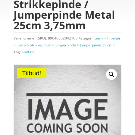
Strikkepinde /
Jumperpinde Metal
25cm 3,75mm
Varenummer (SKU):
8904086204210
Kategori:
Garn > Tilbehør
til Garn > Strikkepinde > Jumperpinde > Jumperpinde 25 cm
Tag:
KnitPro
Tilbud!