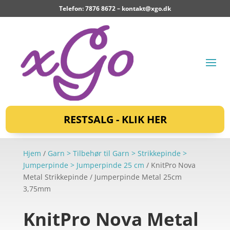
Telefon: 7876 8672 –
kontakt@xgo.dk
RESTSALG - KLIK HER
Hjem
/
Garn > Tilbehør til Garn > Strikkepinde >
Jumperpinde > Jumperpinde 25 cm
/ KnitPro Nova
Metal Strikkepinde / Jumperpinde Metal 25cm
3,75mm
KnitPro Nova Metal