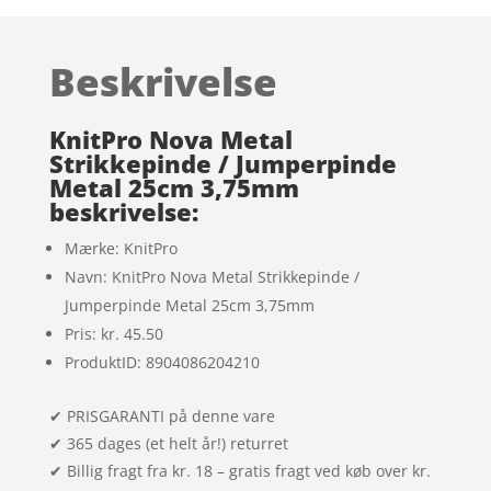
som
5
ud
af 5
baseret på
Beskrivelse
kundebedøm
melser
KnitPro Nova Metal
Strikkepinde / Jumperpinde
Metal 25cm 3,75mm
beskrivelse:
Mærke: KnitPro
Navn: KnitPro Nova Metal Strikkepinde /
Jumperpinde Metal 25cm 3,75mm
Pris: kr. 45.50
ProduktID: 8904086204210
✔ PRISGARANTI på denne vare
✔ 365 dages (et helt år!) returret
✔ Billig fragt fra kr. 18 – gratis fragt ved køb over kr.