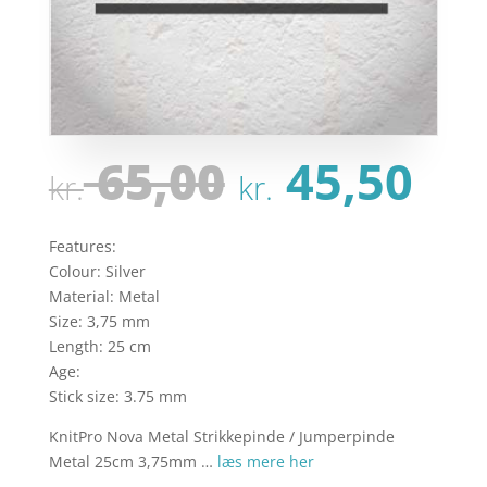
Den
De
65,00
45,50
kr.
kr.
oprindeli
ak
pris
pri
var:
er:
Features:
kr. 65,00.
kr.
Colour: Silver
Material: Metal
Size: 3,75 mm
Length: 25 cm
Age:
Stick size: 3.75 mm
KnitPro Nova Metal Strikkepinde / Jumperpinde
Metal 25cm 3,75mm …
læs mere her