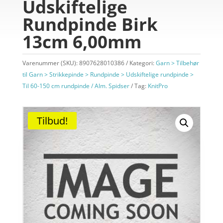
Udskiftelige
Rundpinde Birk
13cm 6,00mm
Varenummer (SKU):
8907628010386
Kategori:
Garn > Tilbehør
til Garn > Strikkepinde > Rundpinde > Udskiftelige rundpinde >
Til 60-150 cm rundpinde / Alm. Spidser
Tag:
KnitPro
Tilbud!