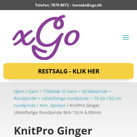
Telefon: 7876 8672 –
kontakt@xgo.dk
RESTSALG - KLIK HER
Hjem
/
Garn > Tilbehør til Garn > Strikkepinde >
Rundpinde > Udskiftelige rundpinde > Til 60-150 cm
rundpinde / Alm. Spidser
/ KnitPro Ginger
Udskiftelige Rundpinde Birk 13cm 6,00mm
KnitPro Ginger