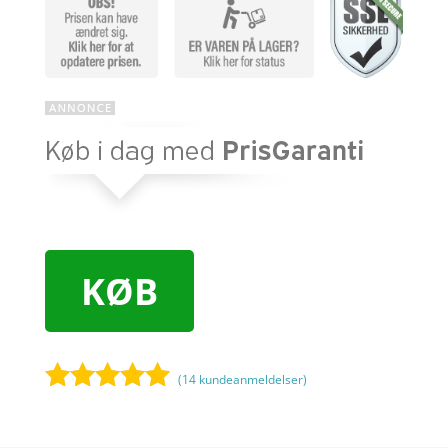
KØB
(
14
kundeanmeldelser)
Bedømt
som
5
ud