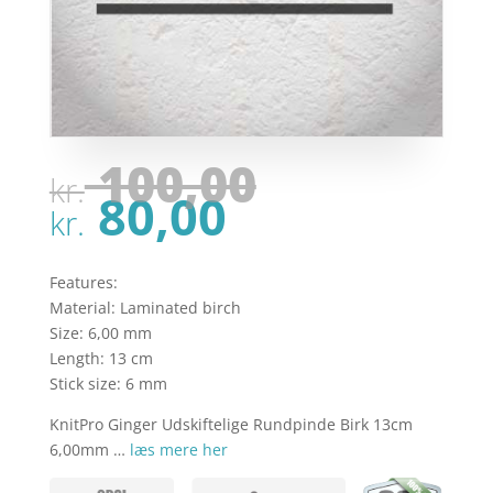
Den
100,00
kr.
oprindel
Den
80,00
pris
kr.
aktuelle
var:
pris
kr. 100,00
er:
Features:
kr. 80,00.
Material: Laminated birch
Size: 6,00 mm
Length: 13 cm
Stick size: 6 mm
KnitPro Ginger Udskiftelige Rundpinde Birk 13cm
6,00mm …
læs mere her