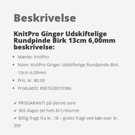
af 5
baseret på
Beskrivelse
kundebedøm
melser
KnitPro Ginger Udskiftelige
Rundpinde Birk 13cm 6,00mm
beskrivelse:
Mærke: KnitPro
Navn: KnitPro Ginger Udskiftelige Rundpinde Birk
13cm 6,00mm
Pris: kr. 80.00
ProduktID: 8907628010386
✔ PRISGARANTI på denne vare
✔ 365 dages (et helt år!) returret
✔ Billig fragt fra kr. 18 – gratis fragt ved køb over kr.
399