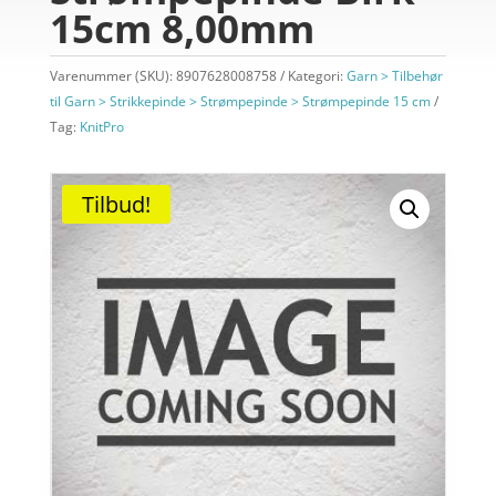
15cm 8,00mm
Varenummer (SKU):
8907628008758
Kategori:
Garn > Tilbehør
til Garn > Strikkepinde > Strømpepinde > Strømpepinde 15 cm
Tag:
KnitPro
Tilbud!