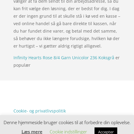
vælger at få dem sendt til din arbejdsadresse, så du
kan frit vælge den løsning, der er bedst for dig. I dag
er der ingen grund til at skulle stå i kø ved en kasse –
ved online handel så gå bare direkte til kassen, når
du har fundet dine varer, og betal med det samme,
så behøver du ikke længere forudsige, hvilken kø der
er hurtigst – vi gætter aldrig rigtigt alligevel.
Infinity Hearts Rose 8/4 Garn Unicolor 236 Koksgrå
er
populær
Forside
Oversigt artikler
xgo
Varer
Tlf: 7876 8672
Kontakt
Mail:
info@xgo.dk
Cookie- og privatlivspolitik
Kontakt
Denne hjemmeside bruger cookies til at forbedre din oplevelse.
Denne hjemmeside samler et bredt udvalg af
Læs mere
Cookie indstillinger
spændende varer. Siden er et affiiliatesite, og nogle
Accepter