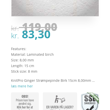
Den
119,00
kr.
oprindel
Den
83,30
pris
kr.
aktuelle
var:
pris
kr. 119,00
er:
Features:
kr. 83,30.
Material: Laminated birch
Size: 8,00 mm
Length: 15 cm
Stick size: 8 mm
KnitPro Ginger Strømpepinde Birk 15cm 8,00mm …
læs mere her