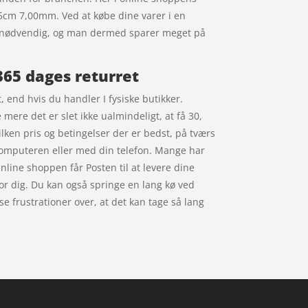
25cm 7,00mm. Ved at købe dine varer i en
e er nødvendig, og man dermed sparer meget på
65 dages returret
 end hvis du handler I fysiske butikker.
mere det er slet ikke ualmindeligt, at få 30,
lken pris og betingelser der er bedst, på tværs
 computeren eller med din telefon. Mange har
Online shoppen får Posten til at levere dine
 for dig. Du kan også springe en lang kø ved
e frustrationer over, at det kan tage så lang