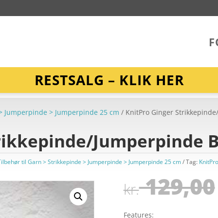
F
RESTSALG – KLIK HER
de > Jumperpinde > Jumperpinde 25 cm
/ KnitPro Ginger Strikkepin
trikkepinde/Jumperpinde 
Tilbehør til Garn > Strikkepinde > Jumperpinde > Jumperpinde 25 cm
Tag:
KnitPr
129,00
kr.
Features: