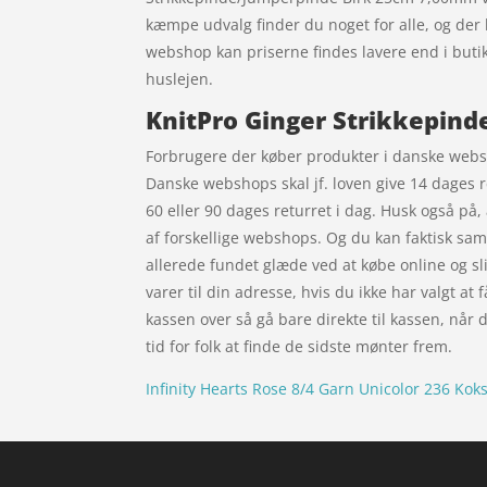
kæmpe udvalg finder du noget for alle, og der
webshop kan priserne findes lavere end i butik
huslejen.
KnitPro Ginger Strikkepin
Forbrugere der køber produkter i danske websho
Danske webshops skal jf. loven give 14 dages re
60 eller 90 dages returret i dag. Husk også på
af forskellige webshops. Og du kan faktisk sa
allerede fundet glæde ved at købe online og sli
varer til din adresse, hvis du ikke har valgt at
kassen over så gå bare direkte til kassen, når
tid for folk at finde de sidste mønter frem.
Infinity Hearts Rose 8/4 Garn Unicolor 236 Kok