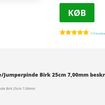
KØB
(
14
kundea
Bedømt
som
4.8
ud af 5
baseret på
kundebedø
mmelser
de/Jumperpinde Birk 25cm 7,00mm beskri
inde Birk 25cm 7,00mm