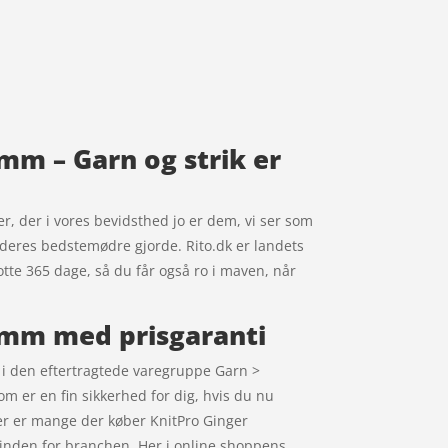
mm – Garn og strik er
er, der i vores bevidsthed jo er dem, vi ser som
om deres bedstemødre gjorde. Rito.dk er landets
lotte 365 dage, så du får også ro i maven, når
0mm med prisgaranti
i den eftertragtede varegruppe Garn >
 er en fin sikkerhed for dig, hvis du nu
er er mange der køber KnitPro Ginger
inden for branchen. Her i online shoppens