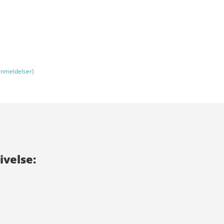
nmeldelser)
velse: