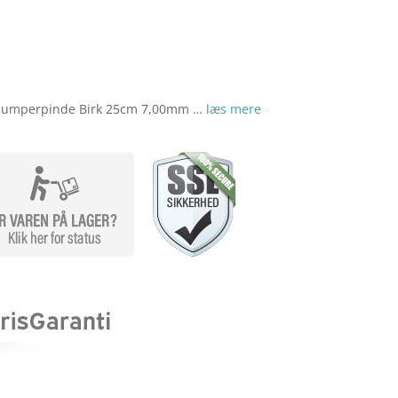
var:
er:
kr. 129,00.
kr. 90,30.
e/Jumperpinde Birk 25cm 7,00mm …
læs mere