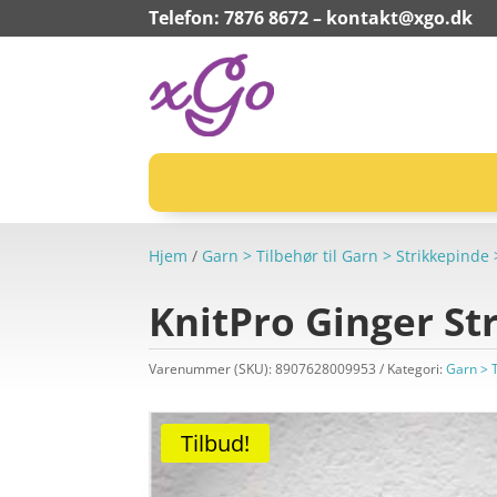
Telefon: 7876 8672 –
kontakt@xgo.dk
Hjem
/
Garn > Tilbehør til Garn > Strikkepin
KnitPro Ginger S
Varenummer (SKU):
8907628009953
Kategori:
Garn > 
Tilbud!