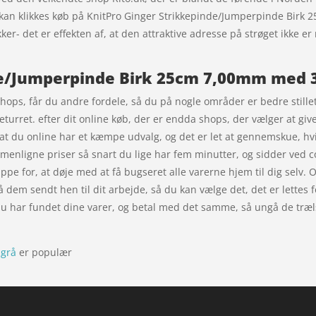
 kan klikkes køb på KnitPro Ginger Strikkepinde/Jumperpinde Birk 
ker- det er effekten af, at den attraktive adresse på strøget ikk
de/Jumperpinde Birk 25cm 7,00mm med 3
ps, får du andre fordele, så du på nogle områder er bedre stillet,
turret. efter dit online køb, der er endda shops, der vælger at give 
, at du online har et kæmpe udvalg, og det er let at gennemskue, hvi
mmenligne priser så snart du lige har fem minutter, og sidder ved
ppe for, at døje med at få bugseret alle varerne hjem til dig selv. 
 få dem sendt hen til dit arbejde, så du kan vælge det, det er lettes
 du har fundet dine varer, og betal med det samme, så ungå de træls
sgrå
er populær