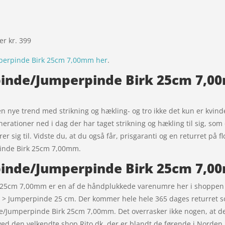
ver kr. 399
mperpinde Birk 25cm 7,00mm her
.
pinde/Jumperpinde Birk 25cm 7,00
den nye trend med strikning og hækling- og tro ikke det kun er kvind
 generationer ned i dag der har taget strikning og hækling til sig, s
 sig til. Vidste du, at du også får, prisgaranti og en returret på f
pinde Birk 25cm 7,00mm.
epinde/Jumperpinde Birk 25cm 7,0
k 25cm 7,00mm er en af de håndplukkede varenumre her i shoppen 
e > Jumperpinde 25 cm. Der kommer hele hele 365 dages returret som
nde/Jumperpinde Birk 25cm 7,00mm. Det overrasker ikke nogen, at d
d den velkendte shop Rito.dk, der er blandt de førende i Norden 