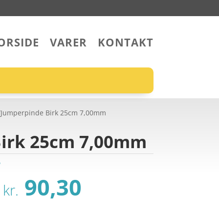
ORSIDE
VARER
KONTAKT
de/Jumperpinde Birk 25cm 7,00mm
Birk 25cm 7,00mm
o
Den
Den
90,30
kr.
oprindelige
aktuelle
pris
pris