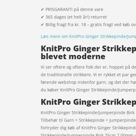
✔ PRISGARANTI på denne vare
✔ 365 dages (et helt år!) returret
✔ Billig fragt fra kr. 18 – gratis fragt ved køb o
Læs mere om KnitPro Ginger Strikkepinde/Ju
KnitPro Ginger Strikke
blevet moderne
Vi ser oftere og oftere folk der er, hoppet på 
de traditionelle strikkere. Vi er rykket et par
førende webshop indenfor garn, og det der hører
du køber KnitPro Ginger Strikkepinde/Jumper
KnitPro Ginger Strikk
KnitPro Ginger Strikkepinde/Jumperpinde Bir
Tilbehør til Garn > Strikkepinde > Jumperpind
fortryder dig køb af KnitPro Ginger Strikkepi
Strikkepinde/Jumperpinde Birk 25cm 7,00mm ve