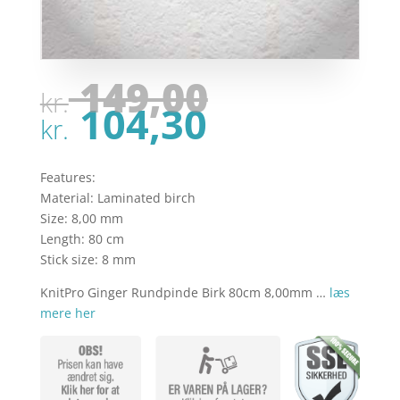
Den
149,00
kr.
oprindel
Den
104,30
pris
kr.
aktuelle
var:
pris
kr. 149,00
er:
Features:
kr. 104,30
Material: Laminated birch
Size: 8,00 mm
Length: 80 cm
Stick size: 8 mm
KnitPro Ginger Rundpinde Birk 80cm 8,00mm …
læs
mere her