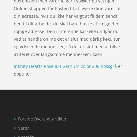
bæreposen med varerne går i stykker på vej hjem.
Online shoppen får Posten til at levere dine varer til
din adresse, hvis du ikke har valgt at få dem sendt
hen til dit arbejde, du skal bare huske at vælge den
rigtige adresse. Den irriterende kassekø undgår du
ved at handle online det er slut med dårlig køkultur
og vrissende mennesker, så det er slut med at blive
irriteret over langsomme mennesker i køen.
Infinity Hearts Rose 8/4 Garn Unicolor 236 Koksgrå
er
populær
Forside
Oversigt artikler
Varer