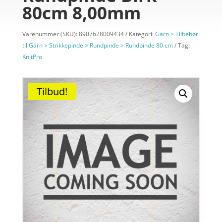
80cm 8,00mm
Varenummer (SKU):
8907628009434
Kategori:
Garn > Tilbehør
til Garn > Strikkepinde > Rundpinde > Rundpinde 80 cm
Tag:
KnitPro
Tilbud!