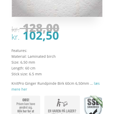
Den
128,00
kr.
oprindel
Den
102,50
pris
kr.
aktuelle
var:
pris
kr. 128,00
er:
Features:
kr. 102,50
Material: Laminated birch
Size: 6,50 mm
Length: 60 cm
Stick size: 6.5 mm
KnitPro Ginger Rundpinde Birk 60cm 6,50mm …
læs
mere her