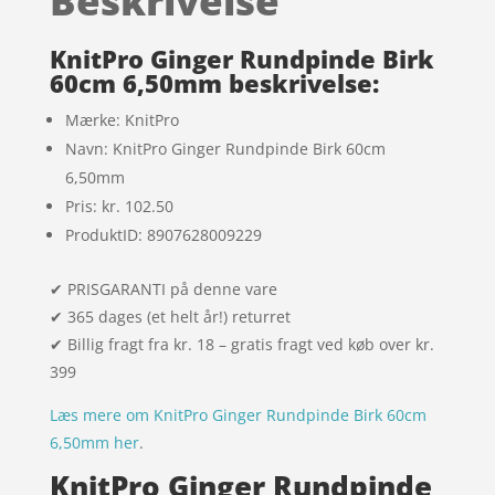
Beskrivelse
kundebedø
mmelser
KnitPro Ginger Rundpinde Birk
60cm 6,50mm beskrivelse:
Mærke: KnitPro
Navn: KnitPro Ginger Rundpinde Birk 60cm
6,50mm
Pris: kr. 102.50
ProduktID: 8907628009229
✔ PRISGARANTI på denne vare
✔ 365 dages (et helt år!) returret
✔ Billig fragt fra kr. 18 – gratis fragt ved køb over kr.
399
Læs mere om KnitPro Ginger Rundpinde Birk 60cm
6,50mm her
.
KnitPro Ginger Rundpinde