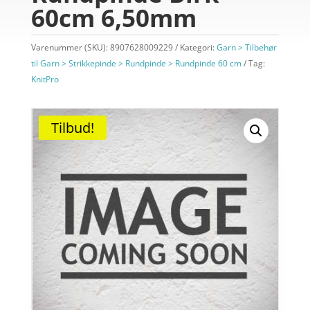
60cm 6,50mm
Varenummer (SKU):
8907628009229
Kategori:
Garn > Tilbehør
til Garn > Strikkepinde > Rundpinde > Rundpinde 60 cm
Tag:
KnitPro
Tilbud!