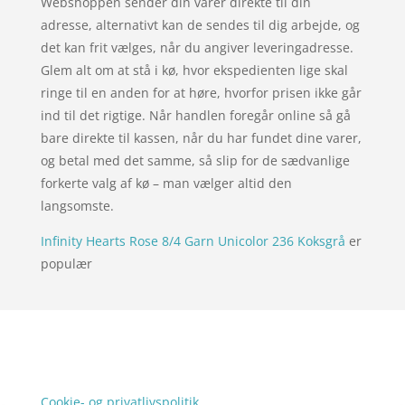
Webshoppen sender din varer direkte til din
adresse, alternativt kan de sendes til dig arbejde, og
det kan frit vælges, når du angiver leveringadresse.
Glem alt om at stå i kø, hvor ekspedienten lige skal
ringe til en anden for at høre, hvorfor prisen ikke går
ind til det rigtige. Når handlen foregår online så gå
bare direkte til kassen, når du har fundet dine varer,
og betal med det samme, så slip for de sædvanlige
forkerte valg af kø – man vælger altid den
langsomste.
Infinity Hearts Rose 8/4 Garn Unicolor 236 Koksgrå
er
populær
Forside
Oversigt artikler
xgo
Varer
Tlf: 7876 8672
Kontakt
Mail:
info@xgo.dk
Cookie- og privatlivspolitik