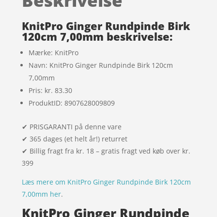
Beskrivelse
kundebedø
mmelser
KnitPro Ginger Rundpinde Birk
120cm 7,00mm beskrivelse:
Mærke: KnitPro
Navn: KnitPro Ginger Rundpinde Birk 120cm
7,00mm
Pris: kr. 83.30
ProduktID: 8907628009809
✔ PRISGARANTI på denne vare
✔ 365 dages (et helt år!) returret
✔ Billig fragt fra kr. 18 – gratis fragt ved køb over kr.
399
Læs mere om KnitPro Ginger Rundpinde Birk 120cm
7,00mm her
.
KnitPro Ginger Rundpinde