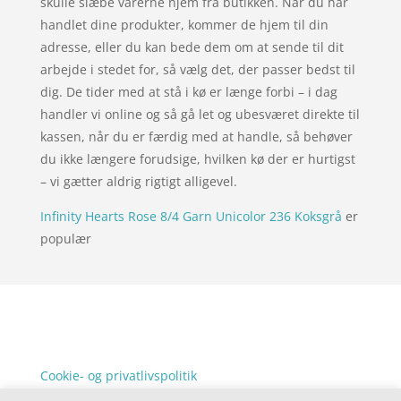
skulle slæbe varerne hjem fra butikken. Når du har
handlet dine produkter, kommer de hjem til din
adresse, eller du kan bede dem om at sende til dit
arbejde i stedet for, så vælg det, der passer bedst til
dig. De tider med at stå i kø er længe forbi – i dag
handler vi online og så gå let og ubesværet direkte til
kassen, når du er færdig med at handle, så behøver
du ikke længere forudsige, hvilken kø der er hurtigst
– vi gætter aldrig rigtigt alligevel.
Infinity Hearts Rose 8/4 Garn Unicolor 236 Koksgrå
er
populær
Forside
Oversigt artikler
xgo
Varer
Tlf: 7876 8672
Kontakt
Mail:
info@xgo.dk
Cookie- og privatlivspolitik
Kontakt