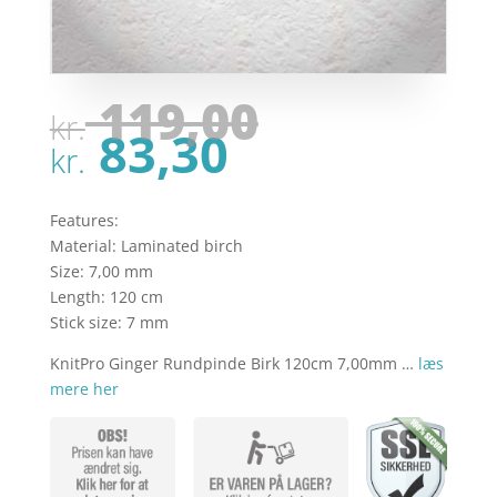
Den
119,00
kr.
oprindel
Den
83,30
pris
kr.
aktuelle
var:
pris
kr. 119,00
er:
Features:
kr. 83,30.
Material: Laminated birch
Size: 7,00 mm
Length: 120 cm
Stick size: 7 mm
KnitPro Ginger Rundpinde Birk 120cm 7,00mm …
læs
mere her