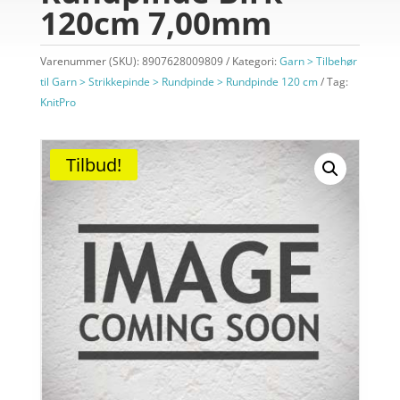
120cm 7,00mm
Varenummer (SKU):
8907628009809
Kategori:
Garn > Tilbehør
til Garn > Strikkepinde > Rundpinde > Rundpinde 120 cm
Tag:
KnitPro
Tilbud!