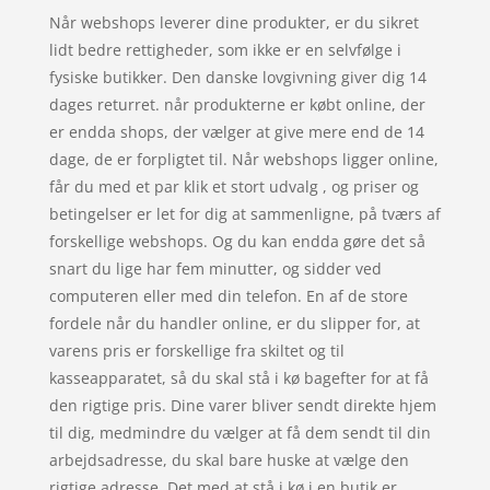
Når webshops leverer dine produkter, er du sikret
lidt bedre rettigheder, som ikke er en selvfølge i
fysiske butikker. Den danske lovgivning giver dig 14
dages returret. når produkterne er købt online, der
er endda shops, der vælger at give mere end de 14
dage, de er forpligtet til. Når webshops ligger online,
får du med et par klik et stort udvalg , og priser og
betingelser er let for dig at sammenligne, på tværs af
forskellige webshops. Og du kan endda gøre det så
snart du lige har fem minutter, og sidder ved
computeren eller med din telefon. En af de store
fordele når du handler online, er du slipper for, at
varens pris er forskellige fra skiltet og til
kasseapparatet, så du skal stå i kø bagefter for at få
den rigtige pris. Dine varer bliver sendt direkte hjem
til dig, medmindre du vælger at få dem sendt til din
arbejdsadresse, du skal bare huske at vælge den
rigtige adresse. Det med at stå i kø i en butik er