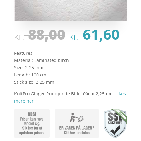
Den
De
88,00
61,60
kr.
kr.
oprindeli
ak
pris
pri
var:
er:
Features:
kr. 88,00.
kr.
Material: Laminated birch
Size: 2,25 mm
Length: 100 cm
Stick size: 2.25 mm
KnitPro Ginger Rundpinde Birk 100cm 2,25mm …
læs
mere her