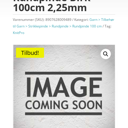
100cm 2,25mm
Varenummer (SKU):
8907628009489
Kategori:
Garn > Tilbehør
til Garn > Strikkepinde > Rundpinde > Rundpinde 100 cm
Tag:
KnitPro
Tilbud!