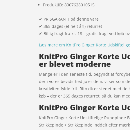
ProduktID: 8907628010515
✔ PRISGARANTI på denne vare
✔ 365 dages (et helt år!) returret
✔ Billig fragt fra kr. 18 – gratis fragt ved køb o
Læs mere om KnitPro Ginger Korte Udskifteli
KnitPro Ginger Korte U
er blevet moderne
Mange er i den seneste tid, begyndt at fordybe 
der i vores bevidsthed jo er dem, vi ser som d
kreativiten fylde frit. Rito.dk er stedet med de
køb – der er 365 dages returret, så du kan me
KnitPro Ginger Korte U
KnitPro Ginger Korte Udskiftelige Rundpinde B
Strikkepinde > Strikkepinde inddelt efter mærk