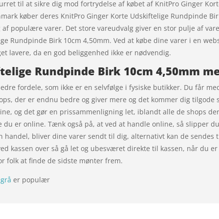
urret til at sikre dig mod fortrydelse af købet af KnitPro Ginger K
anmark køber deres KnitPro Ginger Korte Udskiftelige Rundpinde B
g af populære varer. Det store vareudvalg giver en stor pulje af varer
lige Rundpinde Birk 10cm 4,50mm. Ved at købe dine varer i en web
et lavere, da en god beliggenhed ikke er nødvendig.
ftelige Rundpinde Birk 10cm 4,50mm me
dre fordele, som ikke er en selvfølge i fysiske butikker. Du får me
hops, der er endnu bedre og giver mere og det kommer dig tilgode s
ine, og det gør en prissammenligning let, iblandt alle de shops der
e du er online. Tænk også på, at ved at handle online, så slipper du
n handel, bliver dine varer sendt til dig, alternativt kan de sendes 
ved kassen over så gå let og ubesværet direkte til kassen, når du e
for folk at finde de sidste mønter frem.
sgrå
er populær