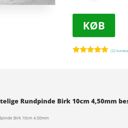
KØB
(
22
kundea
Bedømt
som
5
ud
af 5
baseret på
kundebedøm
melser
ftelige Rundpinde Birk 10cm 4,50mm bes
undpinde Birk 10cm 4,50mm