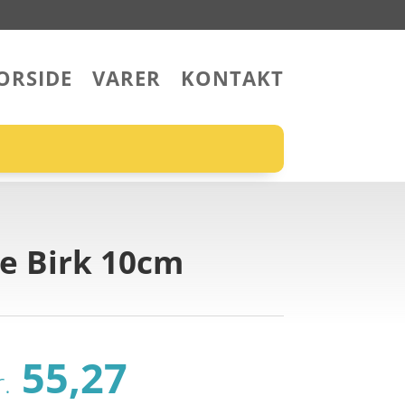
ORSIDE
VARER
KONTAKT
de Birk 10cm
Den
Den
55,27
r.
oprindelige
aktuelle