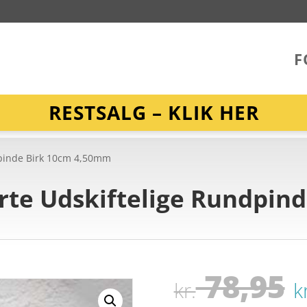
F
RESTSALG – KLIK HER
dpinde Birk 10cm 4,50mm
rte Udskiftelige Rundpin
78,95
kr.
k