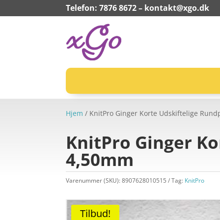
Telefon: 7876 8672 –
kontakt@xgo.dk
Hjem
/ KnitPro Ginger Korte Udskiftelige Run
KnitPro Ginger Ko
4,50mm
Varenummer (SKU):
8907628010515
Tag:
KnitPro
Tilbud!