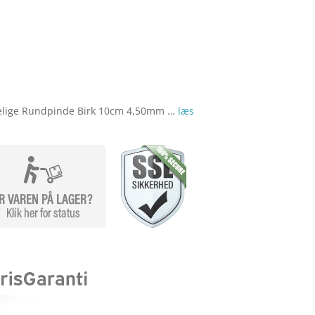
pris
pris
var:
er:
r. 78,95.
kr. 55,27.
ftelige Rundpinde Birk 10cm 4,50mm …
læs