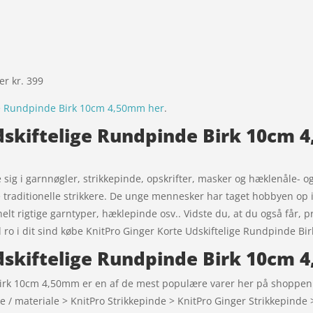
ver kr. 399
ge Rundpinde Birk 10cm 4,50mm her
.
dskiftelige Rundpinde Birk 10cm 4
sig i garnnøgler, strikkepinde, opskrifter, masker og hæklenåle- og 
e traditionelle strikkere. De unge mennesker har taget hobbyen op
 helt rigtige garntyper, hæklepinde osv.. Vidste du, at du også får, p
d ro i dit sind købe KnitPro Ginger Korte Udskiftelige Rundpinde B
dskiftelige Rundpinde Birk 10cm 
irk 10cm 4,50mm er en af de mest populære varer her på shoppen i 
e / materiale > KnitPro Strikkepinde > KnitPro Ginger Strikkepinde