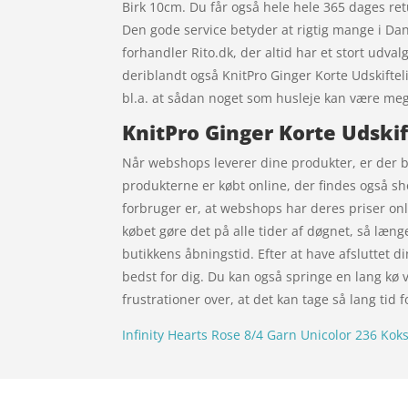
Birk 10cm. Du får også hele hele 365 dages ret
Den gode service betyder at rigtig mange i D
forhandler Rito.dk, der altid har et stort udval
deriblandt også KnitPro Ginger Korte Udskifte
bl.a. at sådan noget som husleje kan være meg
KnitPro Ginger Korte Udski
Når webshops leverer dine produkter, er der be
produkterne er købt online, der findes også s
forbruger er, at webshops har deres priser onl
købet gøre det på alle tider af døgnet, så læng
butikkens åbningstid. Efter at have afsluttet di
bedst for dig. Du kan også springe en lang kø 
frustrationer over, at det kan tage så lang tid 
Infinity Hearts Rose 8/4 Garn Unicolor 236 Kok
Forside
Oversigt artikler
xgo