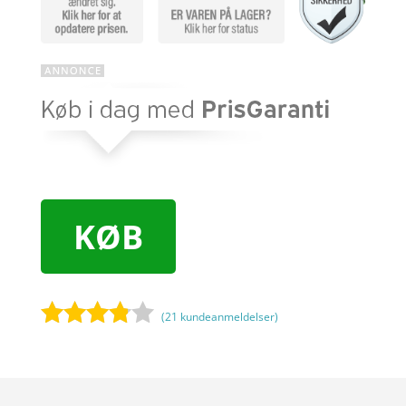
KØB
(
21
kundeanmeldelser)
Bedømt
som
3.7
ud