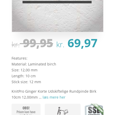
Den
De
99,95
69,97
kr.
kr.
oprindeli
ak
pris
pri
var:
er:
Features:
kr. 99,95.
kr.
Material: Laminated birch
Size: 12,00 mm
Length: 10 cm
Stick size: 12 mm
KnitPro Ginger Korte Udskiftelige Rundpinde Birk
10cm 12,00mm …
læs mere her