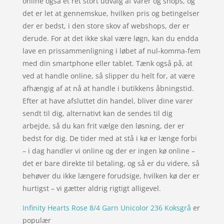
online også et ret stort udvalg af varer og shops, og
det er let at gennemskue, hvilken pris og betingelser
der er bedst, i den store skov af webshops, der er
derude. For at det ikke skal være løgn, kan du endda
lave en prissammenligning i løbet af nul-komma-fem
med din smartphone eller tablet. Tænk også på, at
ved at handle online, så slipper du helt for, at være
afhængig af at nå at handle i butikkens åbningstid.
Efter at have afsluttet din handel, bliver dine varer
sendt til dig, alternativt kan de sendes til dig
arbejde, så du kan frit vælge den løsning, der er
bedst for dig. De tider med at stå i kø er længe forbi
– i dag handler vi online og der er ingen kø online –
det er bare direkte til betaling, og så er du videre, så
behøver du ikke længere forudsige, hvilken kø der er
hurtigst – vi gætter aldrig rigtigt alligevel.
Infinity Hearts Rose 8/4 Garn Unicolor 236 Koksgrå
er
populær