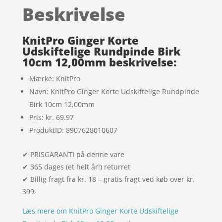
af 5
Beskrivelse
baseret
på
kundebed
KnitPro Ginger Korte
ømmels
Udskiftelige Rundpinde Birk
10cm 12,00mm beskrivelse:
er
Mærke: KnitPro
Navn: KnitPro Ginger Korte Udskiftelige Rundpinde
Birk 10cm 12,00mm
Pris: kr. 69.97
ProduktID: 8907628010607
✔ PRISGARANTI på denne vare
✔ 365 dages (et helt år!) returret
✔ Billig fragt fra kr. 18 – gratis fragt ved køb over kr.
399
Læs mere om KnitPro Ginger Korte Udskiftelige