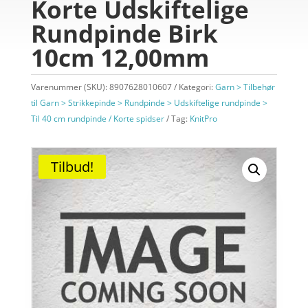
Korte Udskiftelige
Rundpinde Birk
10cm 12,00mm
Varenummer (SKU):
8907628010607
Kategori:
Garn > Tilbehør
til Garn > Strikkepinde > Rundpinde > Udskiftelige rundpinde >
Til 40 cm rundpinde / Korte spidser
Tag:
KnitPro
Tilbud!